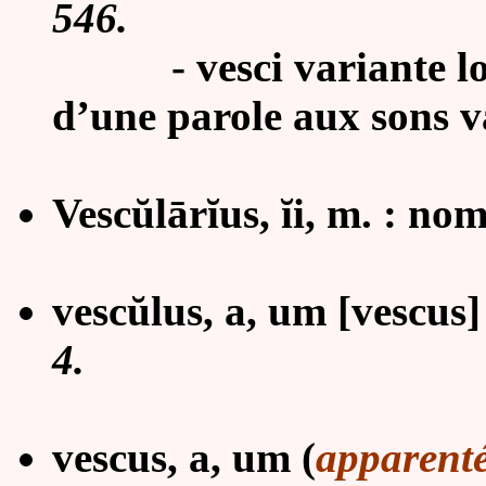
546.
-
vesci variante lo
d’une parole aux sons v
Vescŭlārĭus, ĭi, m. : n
vesc
ŭ
lus, a, um [vescus]
4.
vescus, a, um (
apparent