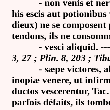
-
non venis et ner
his escis aut potionibus 
dieux) ne se composent p
tendons, ils ne consomm
- vesci aliquid.
--
3, 27 ; Plin. 8, 203 ; Tib
-
sæpe victores, 
inopiæ venere, ut infir
ductos vescerentur, Tac.
parfois défaits, ils to