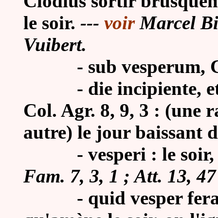
Clodius sortir brusquem
le soir.
---
voir
Marcel Biz
Vuibert.
- sub vesperum, Cic. 
-
die incipiente, 
Col. Agr. 8, 9, 3 : (une 
autre) le jour baissant d
- vesperi : le soir, a
Fam. 7, 3, 1 ; Att. 13, 47
- quid vesper ferat in