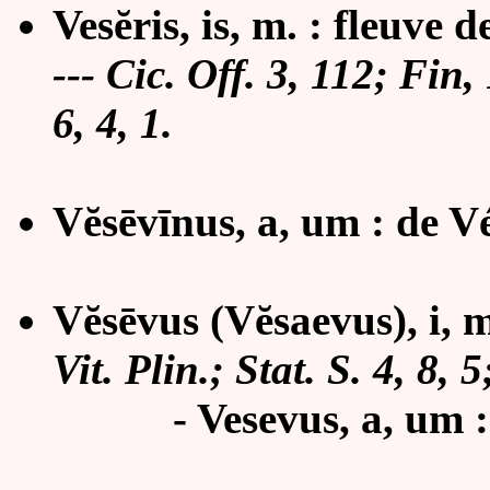
Vesĕris, is, m. : fleuve
--- Cic. Off. 3, 112; Fin,
6, 4, 1.
Vĕsēvīnus, a, um : de V
Vĕsēvus (Vĕsaevus), i, m
Vit. Plin.; Stat. S. 4, 8, 5
- Vesevus, a, um : 