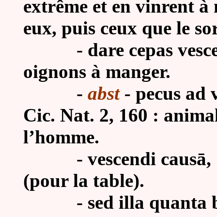
extrême et en vinrent à 
eux, puis ceux que le sor
-
dare cepas vesce
oignons à manger.
-
a
bst
-
pecus ad 
Cic. Nat. 2, 160 : anima
l’homme.
-
vescendi causā, 
(pour la table).
- sed illa quanta be