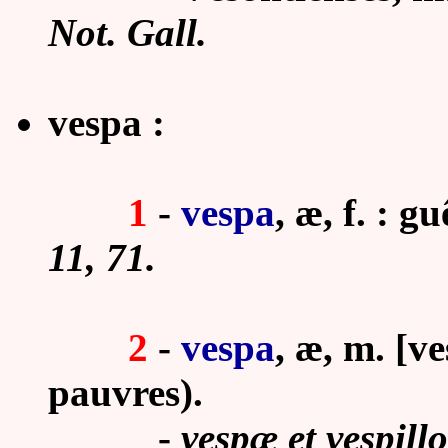
Not. Gall.
vespa :
1
-
vespa
, æ, f. : g
11, 71.
2
-
vespa
, æ, m. [v
pauvres).
-
vespæ et vespill