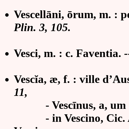
Vescellāni, ōrum, m. : pe
Plin. 3, 105.
Vesci, m. : c. Faventia.
-
Vescĭa, æ, f. : ville d’A
11,
-
Vescīnus, a, um :
-
in Vescino, Cic. 