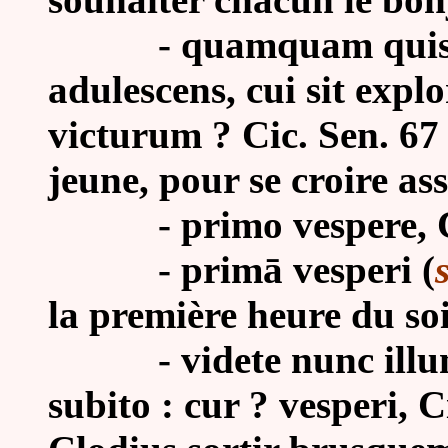
-
quamquam quis e
adulescens, cui sit exp
victurum ? Cic. Sen. 67 
jeune, pour se croire as
- primo vespere, Cæs.
- primā vesperi (
la première heure du soi
- videte nunc illum, 
subito : cur ? vesperi, C