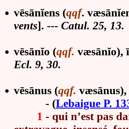
vēsānĭens (
qqf
. væsānĭen
vents
].
--- Catul. 25, 13.
vēsānĭo (
qqf.
væsānĭo), ī
Ecl. 9, 30.
vēsānus (
qqf.
væsānus),
-
(
Lebaigue P. 13
1
-
qui n’est pas da