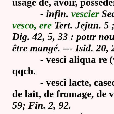
usage de, avoir, posséde
-
infin.
vescier
Sed
vesco, ere
Tert. Jejun. 5 
Dig. 42, 5, 33 : pour nou
être mangé. --- Isid. 20, 
- vesci aliqua re (ves
qqch.
-
vesci lacte, case
de lait, de fromage, de 
59; Fin. 2, 92.