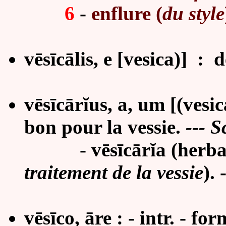
6
-
enflure (
du style
vēsīcālis, e [vesica)] : d
vēsīcārĭus, a, um [(vesica
bon pour la vessie.
--- 
-
vēsīcārĭa (herba)
traitement de la vessie
). 
vēsīco, āre : - intr. - f