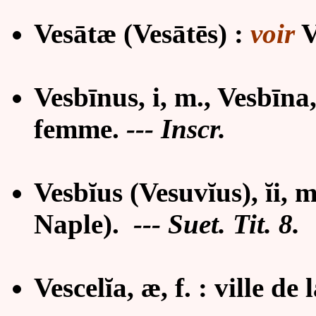
Vesātæ (Vesātēs) :
voir
V
Vesbīnus, i, m., Vesbīn
femme.
--- Inscr.
Vesbĭus (Vesuvĭus), ĭi, m
Naple).
--- Suet. Tit. 8.
Vescelĭa, æ, f. : ville d