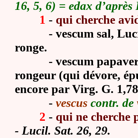
16, 5, 6) = edax d’après 
1
-
qui cherche avi
-
vescum sal, Lucr.
ronge.
-
vescum papaver, 
rongeur (qui dévore, épu
encore par Virg. G. 1,7
-
vescus
contr. de
2
-
qui ne cherche p
- Lucil. Sat. 26, 29.