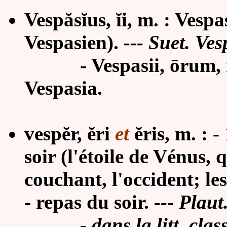
Vespăsĭus, ĭi, m. : Vesp
Vespasien).
--- Suet. Ves
- Vespasii, ōrum, m. 
Vespasia.
vespĕr, ĕri
et
ĕris
, m. : -
soir (l'étoile de Vénus, 
couchant, l'occident; les
- repas du soir.
--- Plaut
-
dans la litt. cla