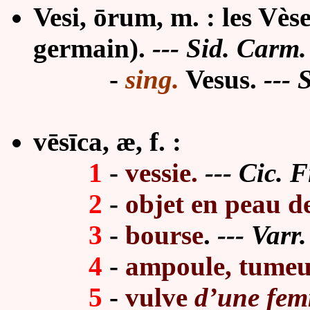
Vesi, ōrum, m. : les Vèse
germain).
--- Sid. Carm.
-
sing.
Vesus.
--- 
vēsīca, æ, f. :
1
-
vessie.
--- Cic. F
2
-
objet en peau de
3
-
bourse
.
--- Varr.
4
-
ampoule, tumeu
5
-
vulve
d’une fe