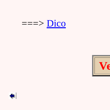
===>
Dico
Ve