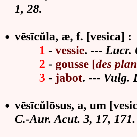
1, 28.
vēsīcŭla, æ, f. [vesica] :
1
-
vessie
.
--- Lucr. 
2
-
gousse [
des plan
3
-
jabot
.
--- Vulg. 
vēsīcŭlōsus, a, um [vesic
C.-Aur. Acut. 3, 17, 171.