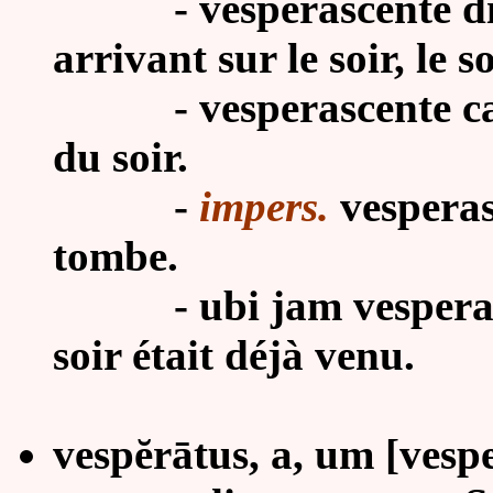
-
vesperascente di
arrivant sur le soir, le 
-
vesperascente cæ
du soir.
-
impers.
vesperasc
tombe.
-
ubi jam vesperav
soir était déjà venu.
vespĕrātus, a, um [vespe