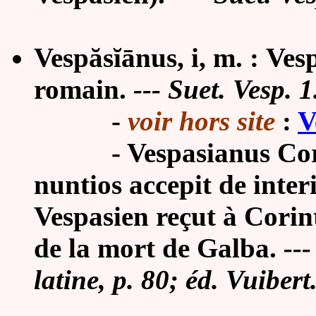
Vespăsĭānus, i, m. :
Vesp
romain.
--- Suet. Vesp. 1
-
voir hors site
:
V
- Vespasianus Corint
nuntios accepit de inter
Vespasien reçut à Corint
de la mort de Galba.
---
latine, p. 80; éd. Vuibert