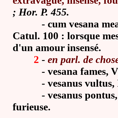
extravague, insensé, fou
; Hor. P. 455.
-
cum vesana mea
Catul. 100 : lorsque me
d'un amour insensé.
2
-
en parl. de chos
-
vesana fames, Vi
-
vesanus vultus, 
-
vesanus pontus, 
furieuse.