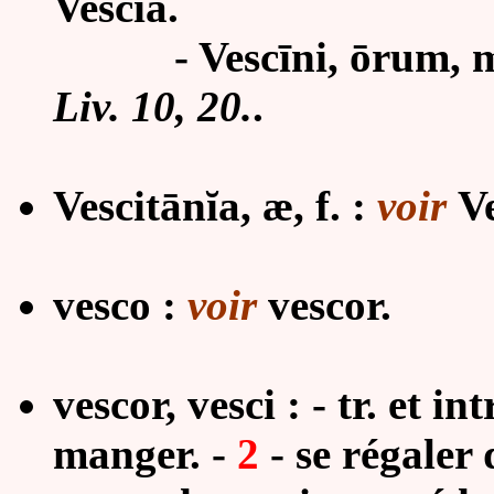
Vescia.
-
Vescīni, ōrum, m
Liv. 10, 20.
.
Vescitānĭa, æ, f. :
voir
Ve
vesco :
voir
vescor.
vescor, vesci : - tr. et int
manger. -
2
- se régaler 