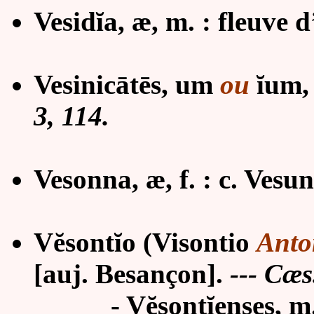
Vesidĭa, æ, m. : fleuve d
Vesinicātēs, um
ou
ĭum, 
3, 114.
Vesonna, æ, f. : c. Vesu
Vĕsontĭo (Visontio
Anto
[auj. Besançon].
--- Cæs
-
Vĕsontĭenses, m.