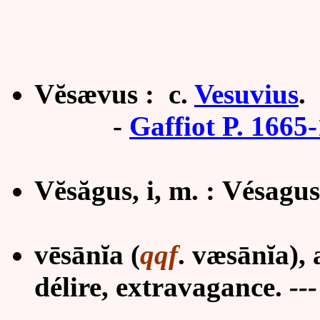
Vĕsævus
: c.
Vesuvius
.
-
Gaffiot P. 1665
Vĕsăgus, i, m. : Vésagus
vēsānĭa (
qqf
. væsānĭa), 
délire, extravagance.
--