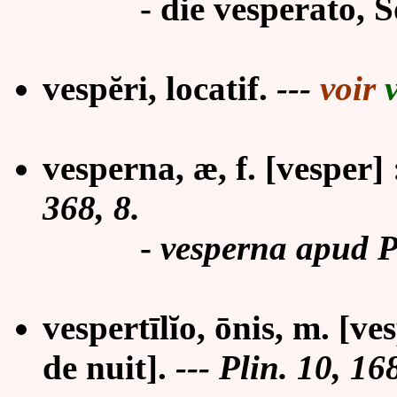
-
die vesperato, So
vespĕri, locatif.
---
voir
vesperna, æ, f. [vesper] 
368, 8.
-
vesperna apud P
vespertīlĭo, ōnis, m. [v
de nuit].
--- Plin. 10, 16