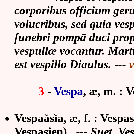
corporibus officium geru
volucribus, sed quia ves
funebri pompā duci prop
vespullæ vocantur. Marti
est vespillo Diaulus.
---
v
3
-
Vespa
, æ, m. : 
Vespaăsĭa, æ, f. : Vespa
Vespasien).
--- Suet. Ves