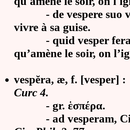
qu'amène le soir, on l'ig
- de vespere suo viver
vivre à sa guise.
-
quid vesper ferat
qu’amène le soir, on l’ig
vespĕra, æ, f. [vesper] :
Curc 4.
-
gr. ἑσπέρα.
-
ad vesperam, Cic