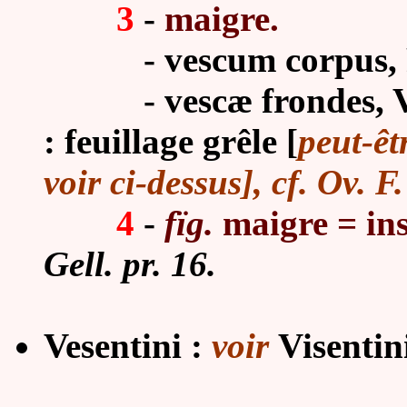
3
-
maigre.
-
vescum corpus, P
-
vescæ frondes, V
: feuillage grêle [
peut-êt
voir ci-dessus], cf. Ov. F
4
-
fïg.
maigre = ins
Gell. pr. 16.
Vesentini :
voir
Visentin