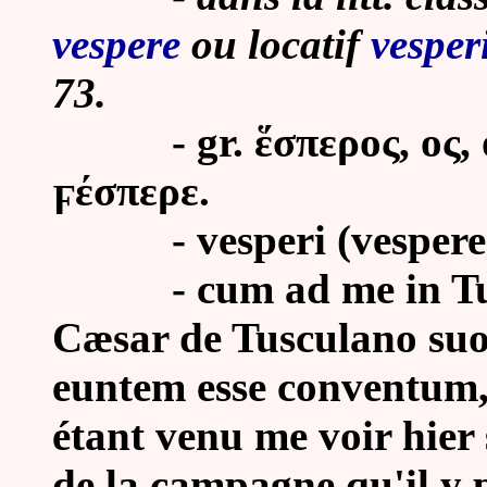
vespere
ou locatif
vesper
73.
- gr. ἕσπερος, ος, ον
ϝέσπερε.
- vesperi (vespere) : 
-
cum ad me in Tu
Cæsar de Tusculano suo,
euntem esse conventum, C
étant venu me voir hier
de la campagne qu'il y p