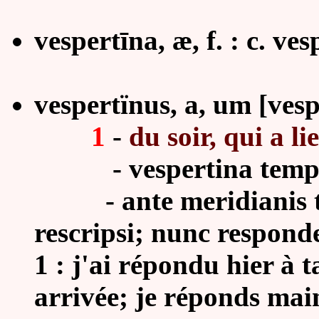
vespertīna, æ, f. : c. ve
vespertïnus, a, um [vesp
1
-
du soir, qui a lie
-
vespertina tempor
- ante meridianis tuis
rescripsi; nunc respondeo
1 : j'ai répondu hier à t
arrivée; je réponds main