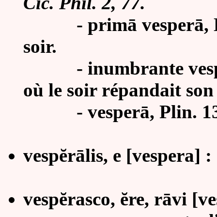
Cic. Phil. 2, 77.
-
primā vesperā, L
soir.
-
inumbrante vesp
où le soir répandait so
-
vesperā, Plin. 13
vespĕrālis, e [vespera] :
vespĕrasco, ĕre, rāvi [ves