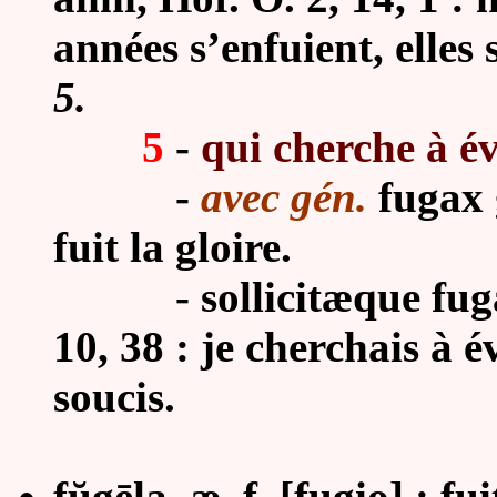
années s’enfuient, elles 
5.
5
-
qui cherche à évi
-
avec gén.
fugax g
fuit la gloire.
- sollicitæque fugax 
10, 38 : je cherchais à é
soucis.
fŭgēla, æ, f. [fugio] : fu