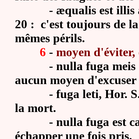
- æqualis est illis a 
20 : c'est toujours de l
mêmes périls.
6
-
moyen d'éviter,
- nulla fuga meis male
aucun moyen d'excuser 
- fuga leti, Hor. S. 2
la mort.
- nulla fuga est capt
échapper une fois pris.