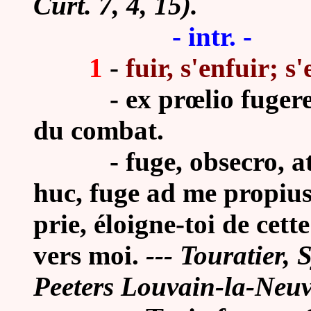
Curt. 7, 4, 15).
- intr. -
1
-
fuir, s'enfuir; s'
- ex prœlio fugere, Ci
du combat.
- fuge, obsecro, atq
huc, fuge ad me propius, 
prie, éloigne-toi de cett
vers moi.
--- Touratier, 
Peeters Louvain-la-Neuv