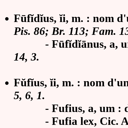
Fūfĭdĭus, ĭi, m. : nom d
Pis. 86; Br. 113; Fam. 13
-
Fūfĭdĭānus, a, 
14, 3.
Fŭfĭus, ĭi, m. : nom d'u
5, 6, 1.
- Fufius, a, um : de
- Fufia lex, Cic. Att. 