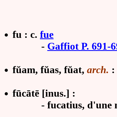
fu : c.
fue
-
Gaffiot P. 691-
fŭam, fŭas, fŭat,
arch.
: 
fūcātē [inus.] :
-
fucatius, d'une