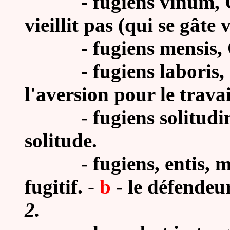
- fugiens vinum,
vieillit pas (qui se gâte v
- fugiens mensis, Ov.
- fugiens laboris, Cæs
l'aversion pour le travai
- fugiens solitudinis, 
solitude.
- fugiens, entis, m.
fugitif.
-
b
-
le défendeu
2.