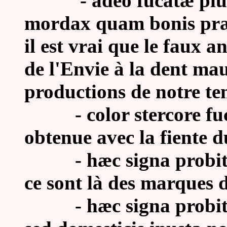
- adeo fucatæ plus ve
mordax quam bonis præse
il est vrai que le faux 
de l'Envie à la dent mau
productions de notre te
- color stercore fucat
obtenue avec la fiente d
- hæc signa probitatis
ce sont là des marques d
-
hæc signa probit