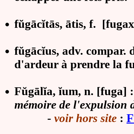
fŭgācĭtās, ātis, f. [fugax
fŭgācĭus, adv. compar. d
d'ardeur à prendre la fu
Fŭgālĭa, ĭum, n. [fuga] 
mémoire de l'expulsion d
-
voir hors site
:
F