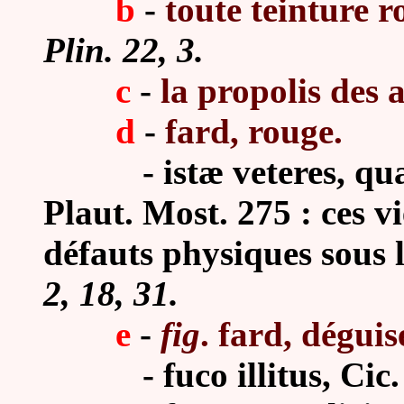
b
-
toute teinture r
Plin. 22, 3.
c
-
la propolis des a
d
-
fard, rouge.
- istæ veteres, quæ v
Plaut. Most. 275 : ces v
défauts physiques sous l
2, 18, 31.
e
-
fig
. fard, dégui
-
fuco illitus, Cic