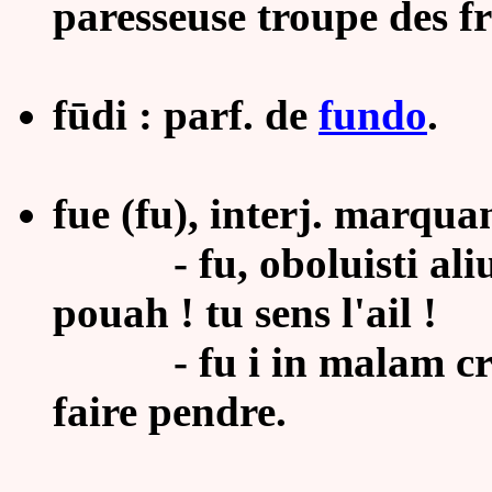
paresseuse troupe des fr
fūdi : parf. de
fundo
.
fue (fu), interj. marqua
- fu, oboluisti alium,
pouah ! tu sens l'ail !
- fu i in malam cruce
faire pendre.