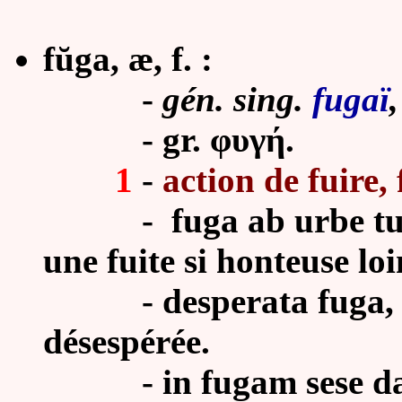
fŭga, æ, f. :
-
gén. sing.
fugaï
- gr.
φ
υγή.
1
-
action de fuire, 
- fuga ab urbe turpis
une fuite si honteuse loin
- desperata fuga, Cic.
désespérée.
- in fugam sese dare, 