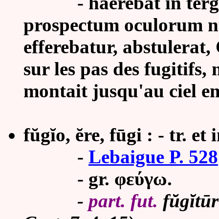
-
haerebat in terg
prospectum oculorum n
efferebatur, abstulerat, 
sur les pas des fugitifs
montait jusqu'au ciel e
fŭgĭo, ĕre, fūgi : - tr. et i
-
Lebaigue P. 528
- gr.
φ
εύγω.
-
part. fut.
fŭgĭtūr