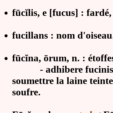
fūcĭlis, e [fucus] : fardé
fucillans : nom d'oisea
fūcĭna, ōrum, n. : étoffes
- adhibere fucinis su
soumettre la laine teinte
soufre.