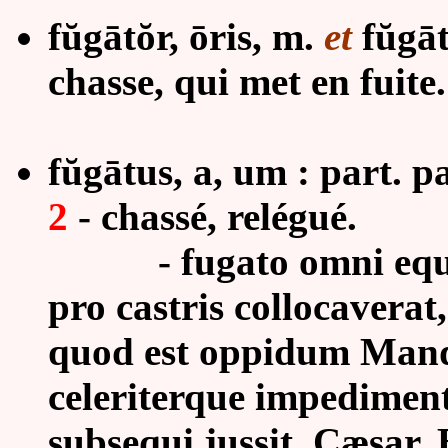
fŭgātŏr, ōris, m.
et
fŭgātr
chasse, qui met en fuite.
fŭgātus, a, um : part. p
2
- chassé, relégué.
-
fugato omni equ
pro castris collocaverat
quod est oppidum Mandu
celeriterque impedimenta
subsequi jussit, Cæsar. 