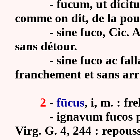
-
fucum, ut dicitur
comme on dit, de la pou
-
sine fuco, Cic. A
sans détour.
- sine fuco ac fallacii
franchement et sans arr
2
-
fūcus
, i, m. : fr
- ignavum fucos pecu
Virg. G. 4, 244 : repous