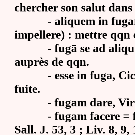
chercher son salut dans l
- aliquem in fugam da
impellere) : mettre qqn 
- fugā se ad aliquem 
auprès de qqn.
- esse in fuga, Cic. At
fuite.
- fugam dare, Virg. E
- fugam facere = fuge
Sall. J. 53, 3 ; Liv. 8, 9, 