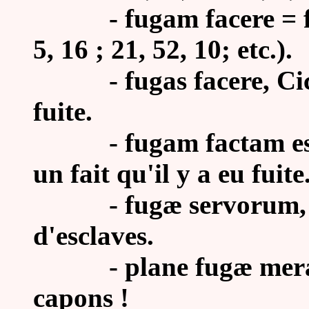
- fugam facere = fugar
5, 16 ; 21, 52, 10; etc.).
- fugas facere, Cic. 
fuite.
- fugam factam esse c
un fait qu'il y a eu fuite
- fugæ servorum, Hor.
d'esclaves.
- plane fugæ meræ, Pe
capons !