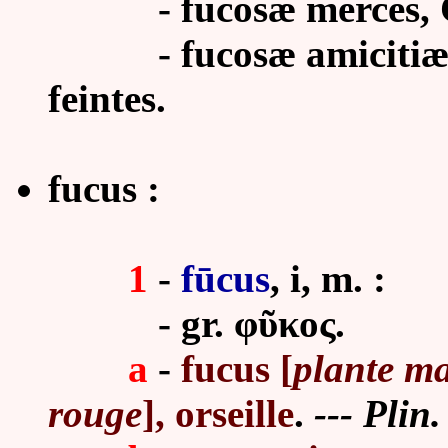
- fucosæ merces, Cic.
- fucosæ amicitiæ, Cic
feintes.
fucus :
1
-
fūcus
, i, m. :
-
gr. φῦκος.
a
-
fucus [
plante ma
rouge
], orseille
.
--- Plin