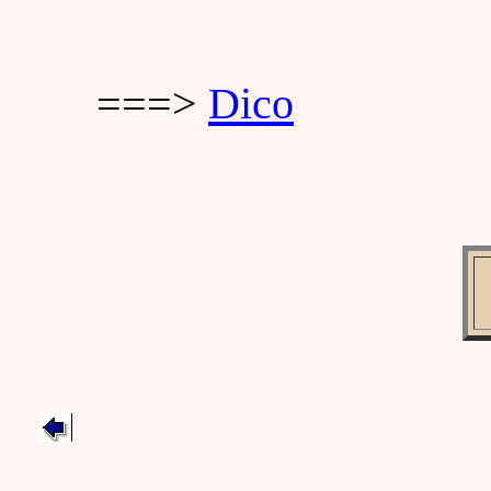
===>
Dico