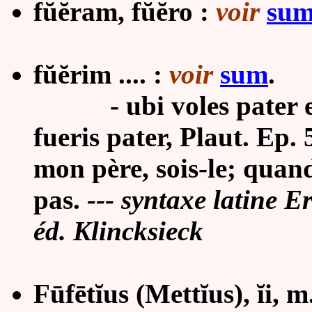
fŭĕram, fŭĕro :
voir
su
fŭĕrim .... :
voir
sum
.
- ubi voles pater esse
fueris pater, Plaut. Ep.
mon père, sois-le; quand
pas.
--- syntaxe latine 
éd. Klincksieck
Fūfētĭus (Mettĭus), ĭi, m