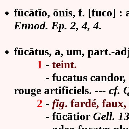
fūcātĭo, ōnis, f. [fuco] :
Ennod. Ep. 2, 4, 4.
fūcātus, a, um, part.-adj
1
-
teint.
-
fucatus candor, 
rouge artificiels.
--- cf. 
2
-
fig
. fardé, faux
-
fūcātior
Gell. 13