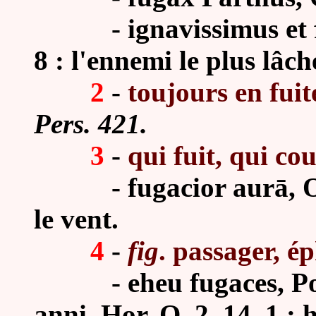
- ignavissimus et fuga
8 : l'ennemi le plus lâch
2
-
toujours en fuit
Pers. 421.
3
-
qui fuit, qui cou
- fugacior aurā, Ov. 
le vent.
4
-
fig
. passager, 
- eheu fugaces, Post
anni, Hor. O. 2, 14, 1 :