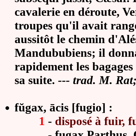
cavalerie en déroute, Ver
troupes qu'il avait rang
aussitôt le chemin d'Alés
Mandububiens; il donna 
rapidement les bagages 
sa suite.
--- trad. M. Ra
fŭgax, ācis [fugio] :
1
-
disposé à fuir, 
- fugax Parthus, Ov. 