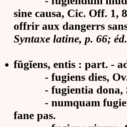
-
fugiendum illud
sine causa, Cic. Off. 1,
offrir aux dangerrs sans
Syntaxe latine, p. 66; éd
fŭgĭens, entis : part. - a
- fugiens dies, Ov. : l
-
fugientia dona, 
-
numquam fugiens
fane pas.