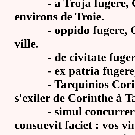
- a Troja fugere, Cic.
environs de Troie.
- oppido fugere, Cæs. 
ville.
- de civitate fugere, Q
- ex patria fugere, Nep
- Tarquinios Corintho
s'exiler de Corinthe à T
- simul concurreritis
consuevit faciet : vos vinc