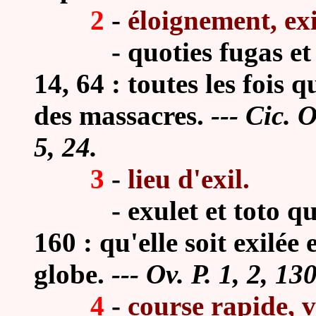
2
-
éloignement, ex
- quoties fugas et cæ
14, 64 : toutes les fois 
des massacres.
---
Cic. O
5, 24.
3
-
lieu d'exil.
- exulet et toto quær
160 : qu'elle soit exilée
globe.
--- Ov. P. 1, 2, 130
4
-
course rapide, 