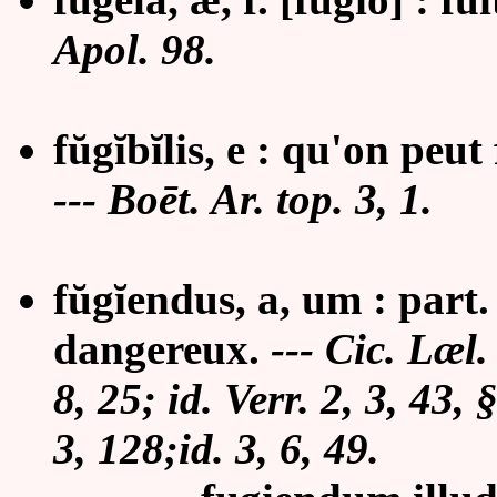
Apol. 98.
fŭgĭbĭlis, e : qu'on peu
--- Boēt. Ar. top. 3, 1.
fŭgĭendus, a, um : part. 
dangereux.
--- Cic. Læl. 
8, 25; id. Verr. 2, 3, 43,
3, 128;id. 3, 6, 49.