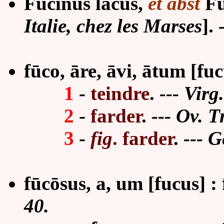
Fūcĭnus lacus,
et abst
Fūc
Italie, chez les Marses
].
fūco, āre, āvi, ātum [fucu
1
-
teindre
.
--- Virg.
2
-
farder
.
--- Ov. T
3
-
fig
. farder
.
--- G
fūcōsus, a, um [fucus] :
40.