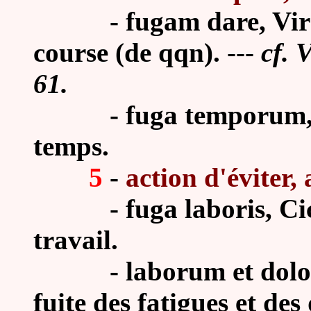
- fugam dare, Virg. E
course (de qqn).
---
cf. 
61.
- fuga temporum, Hor.
temps.
5
-
action d'éviter, 
- fuga laboris, Cic. M
travail.
- laborum et dolorum 
fuite des fatigues et des