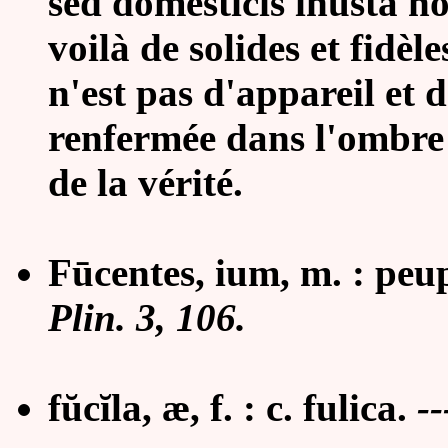
sed domesticis inusta not
voilà de solides et fidè
n'est pas d'appareil et 
renfermée dans l'ombre e
de la vérité.
Fūcentes, ium, m. : peup
Plin. 3, 106.
fŭcĭla, æ, f. : c. fulica.
--