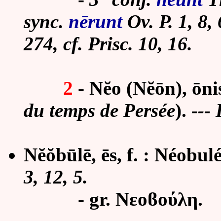
sync.
nērunt
Ov. P. 1, 8, 
274, cf. Prisc. 10, 16.
2
- Nĕo (Nĕōn), ōnis
du temps de Persée
).
--- 
Nĕŏbūlē, ēs, f. : Néobul
3, 12, 5.
- gr. Νεοϐούλη.