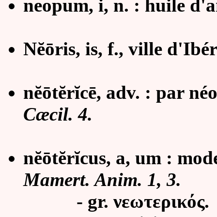
neopum, i, n. : huile d
Nĕōris, is, f., ville d'Ibé
nĕōtĕrĭcē, adv. : par né
Cæcil. 4.
nĕōtĕrĭcus, a, um : mod
Mamert. Anim. 1, 3.
- gr. νεωτερικός.