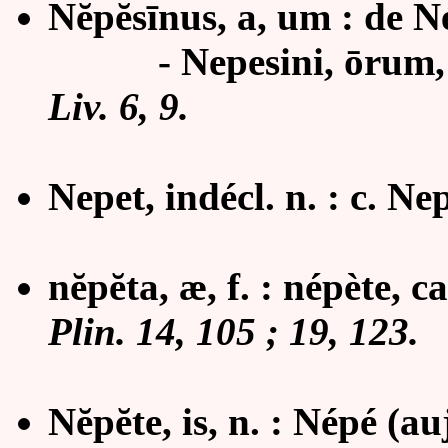
Nĕpĕsīnus, a, um : de N
- Nepesini, ōrum, m. 
Liv. 6, 9.
Nepet, indécl. n. : c. Ne
nĕpĕta, æ, f. : népète, ca
Plin. 14, 105 ; 19, 123.
Nĕpĕte, is, n. : Népé (auj