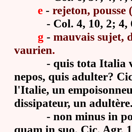
e
-
rejeton, pousse (
- Col. 4, 10, 2; 4, 6
g
-
mauvais sujet, 
vaurien
.
- quis tota Italia 
nepos, quis adulter? Cic. 
l'Italie, un empoisonneu
dissipateur, un adultère.
-
non minus in po
quam in suo, Cic. Agr. 1