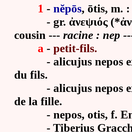
1
-
nĕpōs
, ōtis, m. :
- gr. ἀνεψιός (*ἀνεπτ
cousin ---
racine : nep -
a
-
petit-fils.
- alicujus nepos ex fil
du fils.
- alicujus nepos ex fil
de la fille.
- nepos, otis, f. Enn. 
- Tiberius Gracchus 