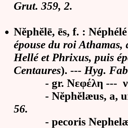
Grut. 359, 2.
Nĕphĕlē, ēs, f. : Néphélé
épouse du roi Athamas, 
Hellé et Phrixus, puis é
Centaures
).
---
Hyg. Fab
- gr. Νεφέλη --- νεφέ
- Nĕphĕl
æ
us, a, 
56.
- pecoris Nephel