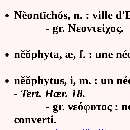
Nĕontīchŏs, n. : ville d'
- gr.
Νεοντείχος.
nĕŏphyta, æ, f. : une né
nĕŏphytus, i, m. : un n
- Tert. Hær. 18.
- gr. νεό
φ
υτος : 
converti.