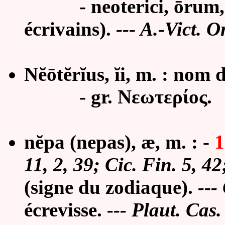
- neoterici, ōrum, m.
écrivains).
--- A.-Vict. 
Nĕōtĕrĭus, ĭi, m. : no
- gr.
Νεωτερίος.
nĕpa (nepas), æ, m. : -
1
11, 2, 39; Cic. Fin. 5, 42
(signe du zodiaque).
---
écrevisse.
--- Plaut. Cas.