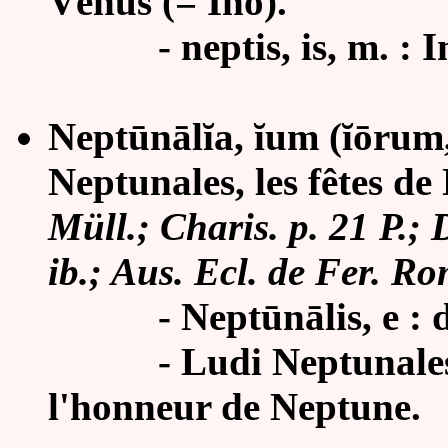
Vénus (= Ino).
- neptis, is, m. : Inscr
Neptūnālĭa, ĭum (ĭōrum
Neptunales, les fêtes de
Müll.; Charis. p. 21 P.; 
ib.; Aus. Ecl. de Fer. Rom
- Neptūnālis, e : d
-
Ludi Neptunales,
l'honneur de Neptune.