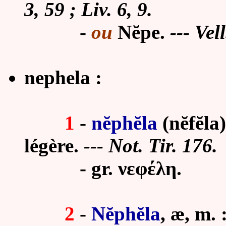
3, 59 ; Liv. 6, 9.
-
ou
Nĕpe.
--- Vell
nephela :
1
-
nĕphĕla
(nĕfĕla
légère.
--- Not. Tir. 176.
-
gr. νεφέλη.
2
-
Nĕphĕla
,
æ
, m.