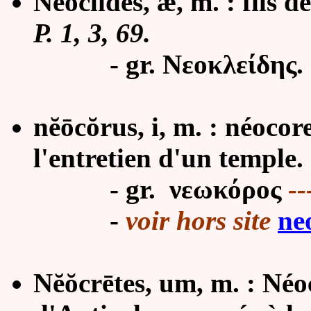
Nĕŏclīdēs, æ, m. :
fils d
P. 1, 3, 69.
- gr. Νεοκλείδης.
nĕōcŏrus, i, m. : néocor
l'entretien d'un temple.
- gr. νεωκόρος
--
-
voir hors site
ne
Nĕŏcrētes, um, m. : Néoc