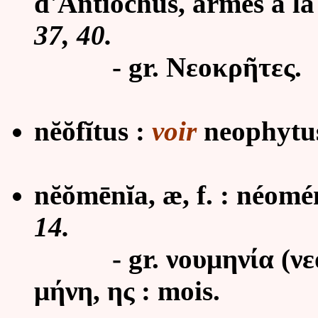
d'Antiochus, armés à la
37, 40.
- gr. Νεοκρῆτες.
nĕŏfĭtus :
voir
neophytu
nĕŏmēnĭa, æ, f. : néomén
14.
- gr. νουμηνία (νεομη
μήνη, ης : mois.