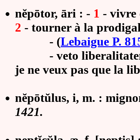
nĕpōtor, āri : -
1
- vivre 
2
- tourner à la prodigal
-
(
Lebaigue P. 81
- veto liberalitatem n
je ne veux pas que la lib
nĕpōtŭlus, i, m. : mignon
1421.
neptĭcŭla, æ, f. [neptis] :