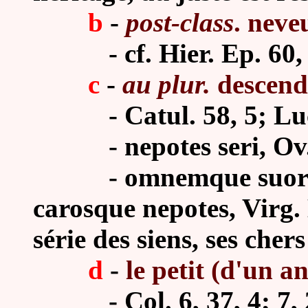
b
-
post-class
. neve
- cf. Hier. Ep. 60, 9;
c
-
au plur.
descenda
- Catul. 58, 5; Luc. 
- nepotes seri, Ov. : 
- omnemque suorum
carosque nepotes, Virg. E
série des siens, ses cher
d
-
le petit (d'un a
- Col. 6, 37, 4; 7, 2