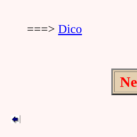
===>
Dico
Ne