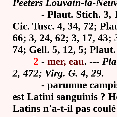
Peeters Louvain-la-Neuv
-
Plaut. Stich. 3, 
Cic. Tusc. 4, 34, 72; Plau
66; 3, 24, 62; 3, 17, 43; 
74; Gell. 5, 12, 5; Plaut.
2
-
mer, eau
.
---
Pla
2, 472; Virg. G. 4, 29.
- parumne campis a
est Latini sanguinis ? Ho
Latins n'a-t-il pas coul