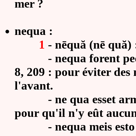
mer ?
nequa :
1
- nēquă (nē quă) :
- nequa forent pedibu
8, 209 : pour éviter des
l'avant.
- ne qua esset armor
pour qu'il n'y eût aucu
-
nequa meis esto 