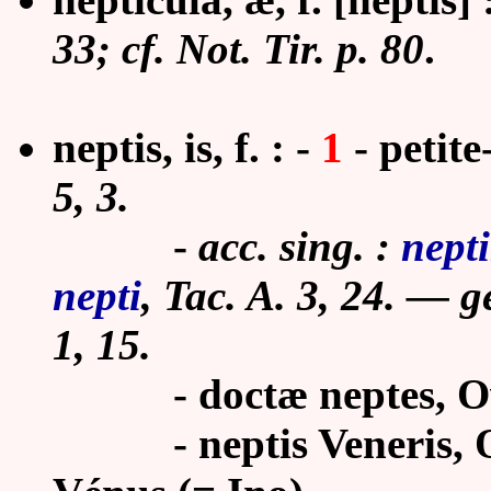
33; cf. Not. Tir. p. 80
.
neptis, is, f. : -
1
- petite-
5, 3.
-
acc. sing. :
nept
nepti
, Tac. A. 3, 24. — g
1, 15.
- doctæ neptes, Ov. 
- neptis Veneris, Ov. M