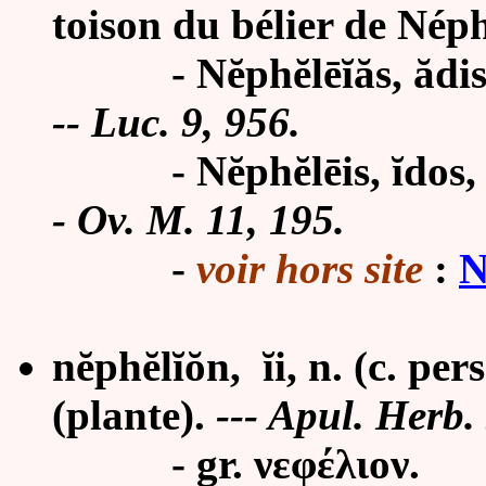
toison du bélier de Néph
- Nĕphĕlēĭăs, ădis, f. 
-- Luc. 9, 956.
- Nĕphĕlēis, ĭdos, f. 
- Ov. M. 11, 195.
-
voir hors site
:
N
nĕphĕlĭŏn, ĭi, n. (c. pe
(plante).
--- Apul. Herb.
- gr.
νεφέλιον.