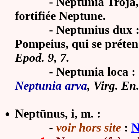
-
Neptunia Troja, 
fortifiée Neptune.
-
Neptunius dux : 
Pompeius, qui se prétend
Epod. 9, 7.
- Neptunia
loca :
Neptunia arva
, Virg. En.
Neptūnus, i, m. :
-
voir hors site
:
N