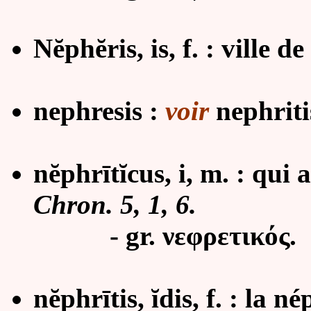
Nĕphĕris, is, f. : ville d
nephresis :
voir
nephriti
nĕphrītĭcus, i, m. : qui
Chron. 5, 1, 6.
- gr. νεφρετικός.
nĕphrītis, ĭdis, f. : la 