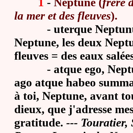
1
-
Neptune (
frère 
la mer et des fleuves
).
-
uterque Neptunus
Neptune, les deux Neptu
fleuves = des eaux salée
-
atque ego, Neptu
ago atque habeo summas,
à toi, Neptune, avant to
dieux, que j'adresse me
gratitude.
--- Touratier,