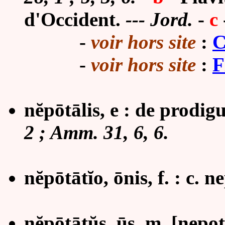
d'Occident.
--- Jord.
-
c
-
voir hors site
:
C
-
voir hors site
:
F
nĕpōtālis, e : de prodigu
2 ; Amm. 31, 6, 6.
nĕpōtātĭo, ōnis, f. : c. n
nĕpōtātŭs, ūs, m.
[nepot