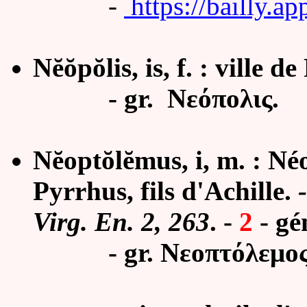
-
https://bailly.a
Nĕŏpŏlis, is, f. : ville d
- gr.
Νεόπολις.
Nĕoptŏlĕmus, i, m. : Né
Pyrrhus, fils d'Achille.
-
Virg. En. 2, 263
. -
2
-
gé
- gr. Νεοπτόλεμος