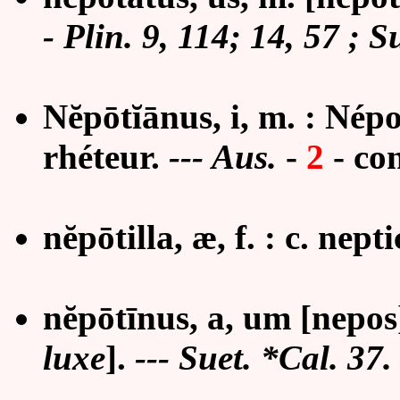
- Plin. 9, 114; 14, 57 ; S
Nĕpōtĭānus, i, m. : Nép
rhéteur.
--- Aus.
-
2
-
con
nĕpōtilla, æ, f. : c. nepti
nĕpōtīnus, a, um
[nepos
luxe
].
--- Suet. *Cal. 37.