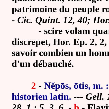
patrimoine du peuple r
-
Cic. Quint. 12, 40; Hor.
- scire volam qua
discrepet, Hor. Ep. 2, 2,
savoir combien un homm
d'un débauché.
2
-
Nĕpōs, ōtis, m. 
historien latin.
--- Gell.
28, 1 ; 5, 3, 6.
-
b
- Flav