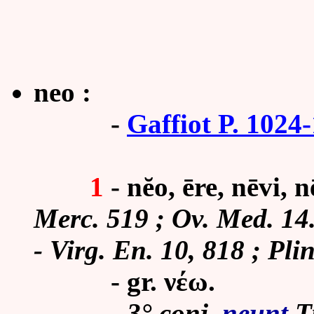
neo :
-
Gaffiot P. 1024
1
- nĕo, ēre, nēvi, n
Merc. 519 ; Ov. Med. 14
- Virg. En. 10, 818 ; Plin
- gr. νέω.
-
3° conj.
neunt
Ti