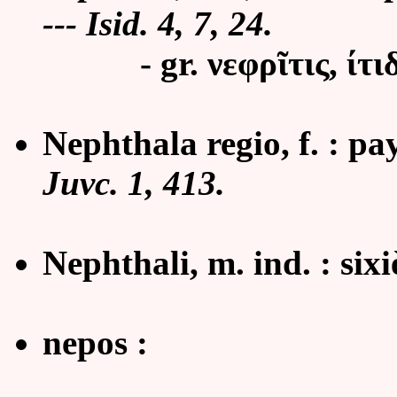
--- Isid. 4, 7, 24.
- gr. νεφρῖτις, ίτι
Nephthala regio, f. : pa
Juvc. 1, 413.
Nephthali, m. ind. : six
nepos :