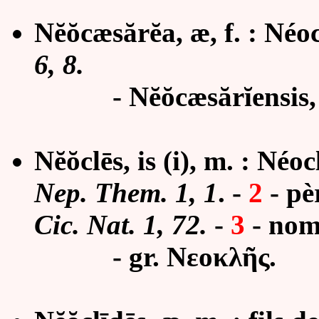
Nĕŏcæsărĕa, æ, f. : Néoc
6, 8.
-
N
ĕŏcæsărĭ
ensis
Nĕŏclēs, is (i), m. : Néoc
Nep. Them. 1, 1
.
-
2
-
pè
Cic. Nat. 1, 72.
-
3
-
nom
- gr. Νεοκλῆς.