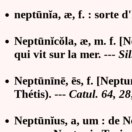
neptūnĭa, æ, f. : sorte d
Neptūnĭcŏla, æ, m. f. [Ne
qui vit sur la mer.
--- Si
Neptūnīnē, ēs, f. [Neptu
Thétis).
--- Catul. 64, 28;
Neptūnĭus, a, um : de N