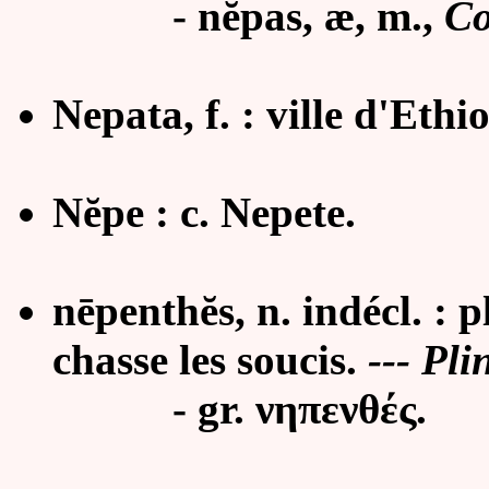
-
nĕpas, æ, m.,
Co
Nepata, f. : ville d'Ethi
Nĕpe : c. Nepete.
nēpenthĕs, n. indécl. : 
chasse les soucis.
--- Pli
- gr.
νηπενθές.