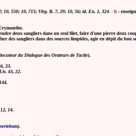
2
;
10, 550
; 10, 715;
Virg.
B. 7, 29
;
10, 56
;
id.
En. 1, 324
.
-
b
-
enseig
'Erymanthe.
endre deux sangliers dans un seul filet, faire d'une pierre deux cou
er des sangliers dans des sources limpides, agir en dépit du bon s
erlocuteur du Dialogue des Orateurs de Tacite
).
36, 33.
 Liv.
43, 22
.
144.
 12, 14.
periebam
).