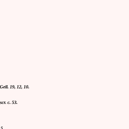
 Gell. 19, 12, 10.
scr. c. 53
.
 5.