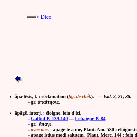
===>
Dico
ăpætēsis, f. : réclamation (
fig. de rhét
.).
--- Isid. 2, 21, 38.
- gr. ἀπαίτησις.
ăpăgĕ, interj. : éloigne, loin d'ici.
-
Gaffiot P. 139-140
---
Lebaigue P. 84
- gr. ἄπαγε.
-
avec acc.
-
apage te a me, Plaut. Am. 580 : éloigne-t
- apage istius modi
salutem, Plaut. Merc. 144 : foin 