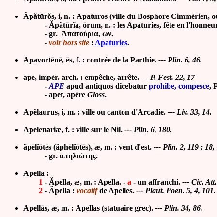
Ăpătūrŏs, i, n. : Apaturos (ville du Bosphore Cimmérien, o
- Ăpătūrĭa, ōrum, n. : les Apaturies, fête en l'honneu
- gr. Ἀπατούρια, ων.
-
voir hors site
:
Apaturies
.
Apavortēnē, ēs, f. : contrée de la Parthie.
--- Plin. 6, 46.
ape, impér. arch. : empêche, arrête.
--- P. Fest. 22, 17
-
APE
apud antiquos dicebatur
prohibe, compesce
, 
-
apet, apēre
Gloss
.
Apĕlaurus, i, m. : ville ou canton d'Arcadie.
--- Liv. 33, 14.
Apelenariæ, f. : ville sur le Nil.
--- Plin. 6, 180.
ăpēlĭōtēs (
ăphēlĭōtēs)
, æ, m. :
vent d'est.
--- Plin. 2, 119 ; 18,
- gr. ἀπηλιώτης.
Apella :
1
- Ăpella, æ, m. : Apella. -
a
-
un affranchi.
--- Cic. Att
2
- Ăpella :
vocatif
de Apelles.
--- Plaut.
Poen. 5, 4, 101.
Apellās, æ, m. : Apellas (statuaire grec).
--- Plin. 34, 86.