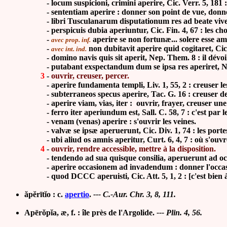
-
locum suspicioni, crimini aperire, Cic. Verr. 5, 181
- sententiam aperire : donner son point de vue, donner
-
libri Tusculanarum disputationum res ad beate viven
-
perspicuis dubia aperiuntur, Cic. Fin. 4, 67 : les cho
-
aperire se non fortun
æ
... solere esse a
avec prop. inf.
-
non dubitavit aperire quid cogitaret, Cic. 
avec int. ind.
- domino navis quis sit aperit, Nep. Them. 8 : il dévoil
- putabant exspectandum dum se ipsa res aperiret, Nep. Pau
3
-
ouvrir, creuser, percer
.
- aperire
fundamenta templi, Liv. 1, 55, 2 : creuser l
-
subterraneos specus aperire, Tac. G. 16 : creuser de
- aperire
viam, vias, iter : ouvrir, frayer, creuser un
- ferro iter aperiundum est, Sall. C. 58, 7 : c'est par le 
- venam (venas) aperire : s'ouvrir les veines.
- valvæ se ipsæ aperuerunt,
Cic. Div. 1, 74
: les porte
-
ubi aliud os amnis aperitur, Curt. 6, 4, 7 : où s'ou
4
-
ouvrir, rendre accessible, mettre à la disposition
.
- tendendo ad sua quisque consilia, aperuerunt ad occasi
- aperire occasionem ad invadendum : donner l'occasi
-
quod DCCC aperuisti, Cic. Att. 5, 1, 2 : [c'est bien à
ăpĕrītĭo : c.
apertio
.
---
C.-Aur. Chr. 3, 8, 111.
Ap
ē
rŏpĭa, æ, f. : île près de l'Argolide.
---
Plin. 4, 56.