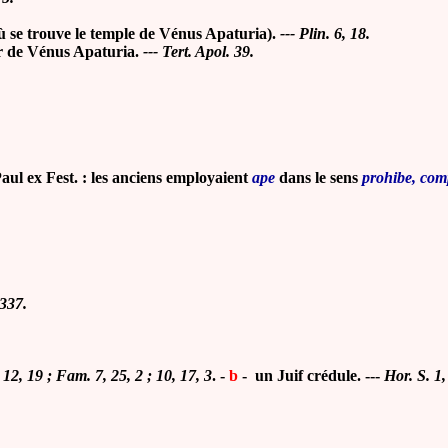
ù se trouve le temple de Vénus Apaturia).
--- Plin. 6, 18.
r de Vénus Apaturia.
--- Tert. Apol. 39.
Paul ex Fest. : les anciens employaient
ape
dans le sens
prohibe, com
 337.
. 12, 19 ; Fam. 7, 25, 2 ; 10, 17, 3
. -
b
- un Juif crédule.
---
Hor.
S. 1,