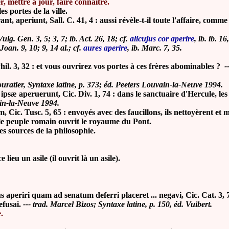
r, mettre à jour, faire connaître
.
es portes de la ville.
eriunt, Sall. C. 41, 4 : aussi révèle-t-il toute l'affaire, comme 
Vulg.
Gen. 3, 5
;
3, 7
;
ib.
Act. 26, 18
; cf.
alicujus cor aperire
,
ib.
ib. 16
Joan. 9, 10
;
9, 14 al.
; cf.
aures aperire
,
ib.
Marc. 7, 35.
Phil. 3, 32 : et vous ouvrirez vos portes à ces frères abominables ?
-
ouratier, Syntaxe latine, p. 373; éd. Peeters Louvain-la-Neuve 1994.
 ipsæ aperuerunt, Cic. Div. 1, 74 : dans le sanctuaire d'Hercule, l
ain-la-Neuve 1994.
 Cic. Tusc. 5, 65 : envoyés avec des faucillons, ils nettoyèrent et
e peuple romain ouvrit le royaume du Pont.
les sources de la philosophie.
e lieu un asile (il ouvrit là un asile).
periri quam ad senatum deferri placeret ... negavi, Cic. Cat. 3, 7 :
efusai.
--- trad. Marcel Bizos; Syntaxe latine, p. 150, éd. Vuibert.
.