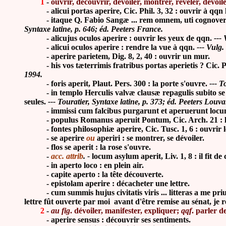
1
-
ouvrir, découvrir, dévoiler, montrer, révéler, dévoile
-
alicui portas aperire, Cic. Phil. 3, 32 : ouvrir à qqn l
- itaque Q. Fabio Sangæ ... rem omnem, uti cognoverant, ap
Syntaxe latine, p. 646; éd. Peeters France.
- alicujus oculos aperire : ouvrir les yeux de qqn.
---
-
alicui oculos aperire : rendre la vue à qqn.
---
Vulg.
- aperire parietem, Dig. 8, 2, 40 : ouvrir un mur.
-
his vos tæterrimis fratribus portas aperietis ? Cic. 
1994.
-
foris aperit, Plaut. Pers. 300 : la porte s'ouvre.
--- T
-
in templo Herculis valvæ clausæ repagulis subito se
seules.
--- Touratier, Syntaxe latine, p. 373; éd. Peeters Louv
-
immissi cum falcibus purgarunt et aperuerunt locum,
-
populus Romanus aperuit Pontum, Cic. Arch. 21 : l
-
fontes philosophi
æ
aperire, Cic. Tusc. 1, 6 : ouvrir 
- se aperire
ou
aperiri : se montrer, se dévoiler.
- flos se aperit : la rose s'ouvre.
-
acc. attrib
. -
locum asylum aperit, Liv. 1, 8 : il fit de c
- in aperto loco : en plein air.
- capite aperto : la tête découverte.
- epistolam aperire : décacheter une lettre.
- cum summis hujus civitatis viris ... litteras a me prius a
lettre fût ouverte par moi avant d'être remise au sénat, je r
2
-
au fig
.
dévoiler, manifester, expliquer;
qqf
.
parler de
- aperire sensus : découvrir ses sentiments.