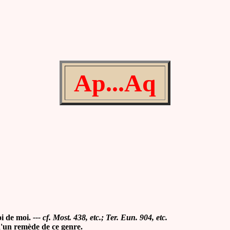
Ap...Aq
oi de moi.
---
cf. Most. 438, etc.; Ter. Eun. 904, etc.
d'un remède de ce genre.