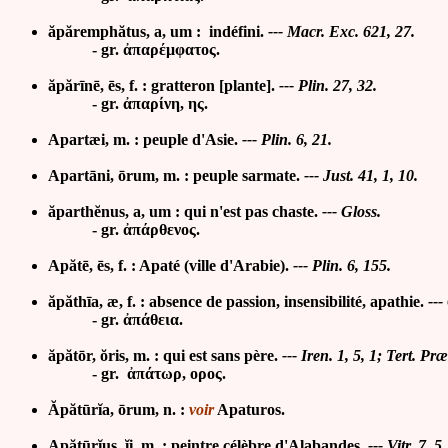
ăpăremphătus, a, um : indéfini.
--- Macr. Exc. 621, 27.
- gr.
ἀπαρέμφατος.
ăpărīnē, ēs, f. :
gratteron [plante].
--- Plin. 27, 32.
- gr. ἀπαρίνη, ης.
Apartæi, m. : peuple d'Asie.
--- Plin. 6, 21.
Apartāni, ōrum, m. : peuple sarmate.
--- Just. 41, 1, 10.
ăparthĕnus, a, um : qui n'est pas chaste.
--- Gloss.
- gr.
ἀπάρθενος.
Ap
ă
tē, ēs, f. : Apaté (ville d'Arabie).
--- Plin. 6, 155.
ăpăthīa, æ, f. : absence de passion, insensibilité, apathie.
---
- gr. ἀπάθεια.
ăpătōr, ŏris, m. :
qui est sans père.
--- Iren. 1, 5, 1;
Tert. Præ
- gr. ἀπάτωρ, ορος.
Ăpătūrĭa, ōrum, n. :
voir
Apaturos.
Apătūrĭus, ĭi, m. : peintre célèbre d'Alabandes.
--- Vitr. 7, 5,