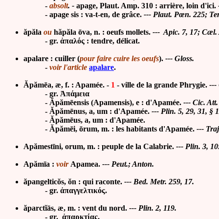
-
absolt
. -
apage, Plaut. Amp. 310 : arrière, loin d'ici.
- apage sis : va-t-en, de grâce.
---
Plaut. Pœn. 225; Ter
ăpăla
ou
hăpăla ōva
, n. : oeufs mollets.
---
Apic.
7, 17
;
Cæl. 
- gr. ἁπαλός : tendre, délicat.
apalare : cuiller (
pour faire cuire les oeufs
).
--- Gloss.
-
voir l'article
apalare
.
Ăpămēa, æ, f. : Apamée. -
1
-
ville de la grande Phrygie.
---
- gr. Ἀπάμεια
- Ăpămēensis (Apamensis), e : d'Apamée.
---
Cic.
Att.
- Ăpămēnus, a, um : d'Apamée.
---
Plin.
5, 29, 31, § 
- Ăpămēus, a, um : d'Apamée.
-
Ăpămē
i, ōrum, m. : les habitants d'Apamée.
--- Tra
Apămestīni, orum, m. : peuple de la Calabrie.
--- Plin. 3, 10
Apămīa :
voir
Apamea.
--- Peut.; Anton.
ăpangelticŏs, ŏn : qui raconte.
--- Bed. Metr. 259, 17.
- gr.
ἀπαγγελτικός.
ăparctĭās, æ, m. :
vent du nord.
--- Plin. 2, 119.
- gr. ἀπαρκτίας.