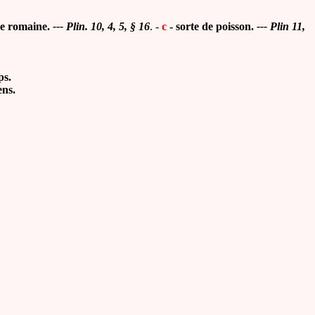
ne romaine
.
---
Plin.
10, 4, 5, § 16
. -
c
- sorte de poisson.
--- Plin 11,
ps.
ens.