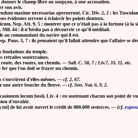
 : donner le champ libre au soupçon, à une accusation.
 son avis.
dum maxime necessarias aperuerunt, Cic. Div. 2, 2 : les Tusculanes
ses évidentes servent à éclaircir les points douteux.
micum, Nep. Att. 9, 5 : montrer que ce n’était pas à la fortune (à la s
Mil. 44 : il n’hésita pas à découvrir ce qu’il méditait.
e au commandant du navire qui il est.
s. 3, 7 : ils pensaient qu'il fallait attendre que l'affaire se dé
es fondations du temple.
s retraites souterraines.
e route, des routes, un chemin.
--- Sall. C. 58, 7 ; Liv.7, 33, 11, etc.
fer que l'on doit se frayer un chemin.
s s'ouvrirent d'elles-mêmes.
--- cf. 2, 67.
vre une autre bouche du fleuve.
--- cf. Sen. Nat. 6, 9, 2.
onem locum hosti, Liv. 4 : en soutenant chacun son point de vue,
on d'envahir.
 toi] de lui avoir ouvert le crédit de 800.000 sesterces.
--- [cf.
exposu