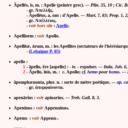
Ăpellēs, is, m. : Apelle (peintre grec).
--- Plin. 35, 10 ; Cic. B
- gr. Ἀπελλῆς.
- Ăpellēus, a, um : d'Apelle.
--- Mart. 7, 83; Prop. 1, 2
- gr. Ἀπέλλειος.
-
voir hors site
:
Apelle
.
Apellĭnem :
voir
Apollo.
Apellītæ, ārum, m. : les Apellites (sectateurs de l'hérésiarqu
-
(
Lebaigue P. 85
)
apello :
1
- āpello, ĕre [aspello] : - tr. - expulser.
--- Itala. Joh. 6
2
- Ăpello, ĭnis, m. : c. Apollo;
cf.
hemo
pour
homo
. ---
ăpemphænonta, plur. n. : sorte de mètre poétique. ---
ap. c
- gr.
ἀπεμφαίνοντα.
apenārius :
voir
apinarius.
--- Treb. Gall. 8, 3.
Apenīnus :
voir
Appenninus.
Apenn- :
voir
Appenn-.