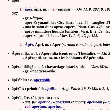
aper :
1
-
ăpĕr
, ăpri, m. : -
a
-
sanglier.
---
Ov.
M. 8, 282
;
9, 19
267.
- gr. κάπρος.
-
aper Erymanthius,
Cic.
Tusc. 4, 22, 50 :
sanglier d
-
uno in saltu duos apros capere, Plaut. Cas. 476 : pr
- apros immittere liquidis fontibus, Virg. B. 2, 59 : lâch
-
aper = apra : laie. ---
Varr.
L. L. 8, 47, p. 183.
2
-
Ăpĕr
, Ăpri, m. : Aper (
surnom romain,
en part. int
Ăpĕrantĭa, æ, f. : Apérantia (contrée de Thessalie).
--- Liv. 
- Ăpĕrantĭi, ōrum, m. : les habitants d'Apérantia.
---
ăpĕ
rantŏlŏg
ĭ
a,
æ, f. : bavardage intarissable.
--- Varr. Men. 
- gr. ἀπεραντολογία.
ăpĕrĭbĭlis : c.
apertibilis
.
ăpĕrĭlis : primitif de
aprilis
.
--- Aug. Faust. 18, 5; Macr. S. 1,
ăpĕrĭo, īre, rŭi, pertum : - tr. -
-
qqf. fut.
aperibo
(=
aperiam
) et imparf.
aperibam
(=
a
-
voir
apertum
,
apertus
.