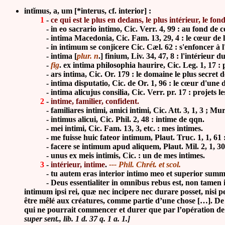
intĭmus, a, um [*interus, cf. interior] :
1
-
ce qui est le plus en dedans, le plus intérieur, le fon
-
in eo sacrario intimo, Cic. Verr. 4, 99 : au fond de c
-
intima Macedonia, Cic. Fam. 13, 29, 4 : le cœur de
-
in intimum se conjicere Cic. Cæl. 62 : s'enfoncer à l
-
intima [
plur. n
.] finium, Liv. 34, 47, 8 : l'intérieur d
-
fig
. ex intima philosophia haurire, Cic. Leg. 1, 17 :
-
ars intima, Cic. Or. 179 : le domaine le plus secret de
-
intima disputatio, Cic. de Or. 1, 96 : le cœur d'une d
-
intima alicujus consilia, Cic. Verr. pr. 17 : projets l
2
-
intime, familier, confident.
-
familiares intimi, amici intimi, Cic. Att. 3, 1, 3 ; Mu
-
intimus alicui, Cic. Phil. 2, 48 : intime de qqn.
-
mei intimi, Cic. Fam. 13, 3, etc. : mes intimes.
- me fuisse huic fateor intimum, Plaut. Truc. 1, 1, 61 : j'
- facere se intimum apud aliquem, Plaut. Mil. 2, 1, 30 : 
- unus ex meis intimis, Cic. : un de mes intimes.
3
-
intérieur, intime
.
--- Phil. Chrét. et scol.
- tu autem eras interior intimo meo et superior summo me
- Deus essentialiter in omnibus rebus est, non tamen ita
intimum ipsi rei, quæ nec incipere nec durare posset, nisi p
être mêlé aux créatures, comme partie d’une chose […]. De t
qui ne pourrait commencer et durer que par l’opération de D
super sent., lib. 1 d. 37 q. 1 a. 1.]