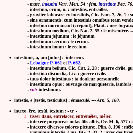
-
masc.
intestini
Varr. Men
.
54 ; fém.
intestinæ
Petr. 76,
-
intestī
na,
ō
rum, n. : intestins, entrailles
.
- graviter laborare ex intestinis, Cic. Fam. 7, 26, 1 : sou
- sine ornamentis, cum intestinis omnibus (eam vendere), P
- intestina murmurant (crepant), Plaut. : mes boyaux 
- intestinum medium, Cic. Nat. 2, 55 : le mésentère. --
- intestinum jejunum : le jéjunum.
- intestinum cæcum : le cécum.
- intestinum imum : le rectum.
intest
ī
nus, a, um [intus] : intérieur.
-
Lebaigue P. 661
et
P. 662
.
- intestinum bellum,
Cic. Cat. 2, 28
: guerre civile, gu
- intestina discordia, Liv. : guerre civile.
- tuus dolor intestinus : ta douleur personnelle.
- intestinum opus : ouvrage de marqueterie, lambris (ouv
-
voir
intestinum.
intestis, e [testis, testiculus] : émasculé.
--- Arn. 5, 160.
intexo, ĕre, texŭi, textum : - tr. -
1
-
tisser dans, entrelacer, entremêler, mêler.
-
intexere purpureas notas filis albis, Ov. M. 6, 577 :
-
intexere diversos colores picturæ, Plin. 8, 196 : mêl
-
viminibus intextis, Cæs. B
G. 2, 33, 2 : avec des bra