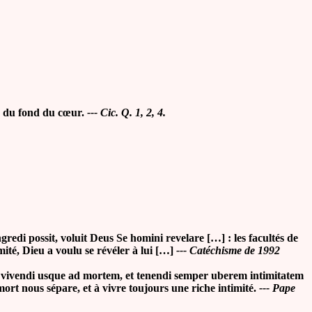
, du fond du cœur
.
---
Cic. Q. 1, 2, 4.
redi possit, voluit Deus Se homini revelare […] : les facultés de
té, Dieu a voulu se révéler à lui […]
--- Catéchisme de 1992
ivendi usque ad mortem, et tenendi semper uberem intimitatem
ort nous sépare, et à vivre toujours une riche intimité.
--- Pape