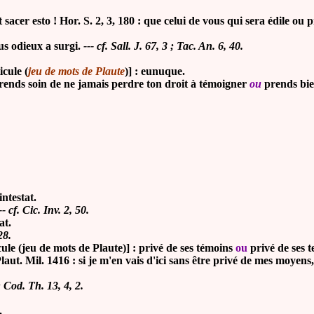
er esto ! Hor. S. 2, 3, 180 : que celui de vous qui sera édile ou pr
s odieux a surgi.
--- cf.
Sall. J. 67, 3 ; Tac. An. 6, 40.
icule (
jeu de mots de Plaute
)] : eunuque.
ends soin de ne jamais perdre ton droit à témoigner
ou
prends bien
intestat.
-- cf. Cic. Inv. 2, 50.
at.
28.
cule (jeu de mots de Plaute)] : privé de ses témoins
ou
privé de ses te
t. Mil. 1416 : si je m'en vais d'ici sans être privé de mes moyens
; Cod. Th. 13, 4, 2.
.