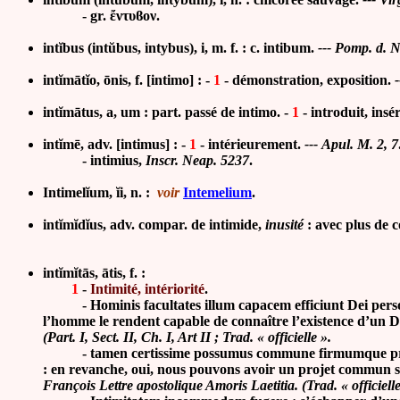
- gr.
ἔντυϐον.
intĭbus (intŭbus, intybus
), i, m. f. : c. intibum.
--- Pomp. d. No
intĭmātĭo, ōnis, f. [intimo] : -
1
-
démonstration, exposition.
intĭmātus, a, um : part. passé de intimo. -
1
- introduit, insér
intĭmē, adv. [intimus] : -
1
-
intérieurement
.
---
Apul. M. 2, 7
- intim
ius,
Inscr. Neap. 5237
.
Intimelĭum, ĭi, n. :
voir
Intemelium
.
intĭmĭdĭus, adv. compar. de intimide,
inusité
: avec plus de 
int
ĭ
m
ĭ
tās, ātis, f. :
1
-
Intimité, intériorité
.
-
Hominis facultates illum capacem efficiunt Dei perso
l’homme le rendent capable de connaître l’existence d’un D
(Part. I, Sect. II, Ch. I, Art II ; Trad. « officielle ».
-
tamen certissime possumus commune firmumque pro
: en revanche, oui, nous pouvons avoir un projet commun sta
François Lettre apostolique Amoris Laetitia. (Trad. « officielle