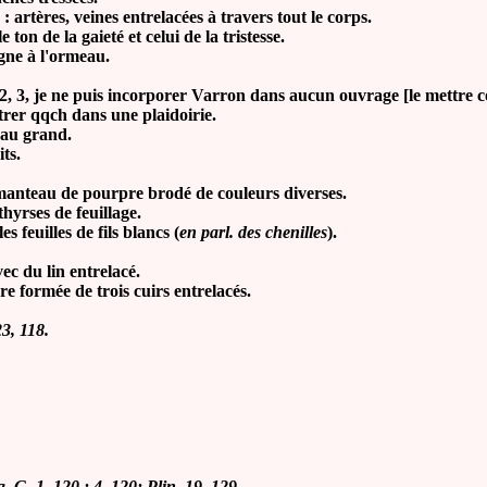
: artères, veines entrelacées à travers tout le corps.
on de la gaieté et celui de la tristesse.
gne à l'ormeau.
, 3, je ne puis incorporer Varron dans aucun ouvrage [le mettre 
ntrer qqch dans une plaidoirie.
t au grand.
ts.
, manteau de pourpre brodé de couleurs diverses.
thyrses de feuillage.
es feuilles de fils blancs (
en parl. des chenilles
).
vec du lin entrelacé.
re formée de trois cuirs entrelacés.
23, 118.
g.
G. 1, 120 ; 4, 120; Plin. 19, 129.