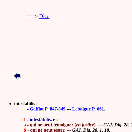
===>
Dico
intestabilis :
-
Gaffiot P. 847-849
---
Lebaigue P. 661
.
1
-
intestābĭlis
, e :
a
-
qui ne peut témoigner (
en justice
)
.
---
GAI. Dig. 28, 
b
-
qui ne peut tester.
---
GAI. Dig. 28, 1, 18.