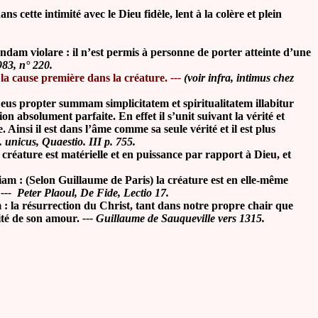
 cette intimité avec le Dieu fidèle, lent à la colère et plein
dam violare : il n’est permis à personne de porter atteinte d’une
983, n° 220.
e la cause première dans la créature.
---
(voir infra, intimus chez
eus propter summam simplicitatem et spiritualitatem illabitur
n absolument parfaite. En effet il s’unit suivant la vérité et
me. Ainsi il est dans l’âme comme sa seule vérité et il est plus
unicus, Quaestio. III p. 755.
 créature est matérielle et en puissance par rapport à Dieu, et
riam : (Selon Guillaume de Paris) la créature est en elle-même
--- Peter Plaoul, De Fide, Lectio 17.
m : la résurrection du Christ, tant dans notre propre chair que
mité de son amour.
--- Guillaume de Sauqueville vers 1315.