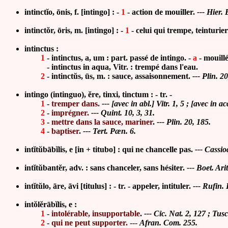
intinctĭo, ōnis, f. [intingo] : -
1
- action de mouiller.
---
Hier. 
intinctŏr, ōris, m. [intingo] : -
1
- celui qui trempe, teinturier
intinctus :
1
- intinctus, a, um : part. passé de intingo. -
a
- mouill
- intinctus in aqua, Vitr. : trempé dans l'eau.
2
- intinctŭs, ūs, m. :
sauce, assaisonnement
.
---
Plin. 20
intingo (intinguo), ĕre, tinxi, tinctum : - tr. -
1
-
tremper dans.
--- [avec in abl.] Vitr. 1, 5 ; [avec in a
2
-
imprégner.
--- Quint. 10,
3, 31.
3
-
mettre dans la sauce, mariner
.
--- Plin. 20, 185.
4
-
baptiser
.
--- Tert. Pæn. 6.
intĭtŭbābĭlis, e [in + titubo]
: qui ne chan
celle pas
.
---
Cassiod
int
ĭtŭ
bant
ĕ
r, adv. : sans chanceler, sans hésiter
.
---
Boet. Arit
int
ĭtŭ
lo,
āre,
āvi [
titulus] : - tr. - appeler, intituler
.
---
Rufin. I
int
ŏlĕ
rābĭlis, e :
1
-
intolérable, insupportable
.
---
Cic. Nat. 2, 127 ; Tusc
2
-
qui ne peut supporter.
---
Afran. Com. 255.