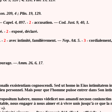
n. 209, 4 ; Plin. 19, 129.
--- Capel. 4, 897
. -
2
-
accusation.
--- Cod. Just. 9, 40, 1.
é. -
2
- exposé, déclaré.
. -
2
-
avec intimité, familièrement
.
---
Nep. Att. 5
.
-
3
-
cordialement
courage.
---
Amm. 26, 6, 17
.
nalis exsistentiam cognoscendi. Sed ut homo in Eius intimitatem ing
ieu personnel. Mais pour que l’homme puisse entrer dans Son intimi
positum habere, munus videlicet nos amandi necnon coniunctim v
ble, nous engager à nous aimer et à vivre unis jusqu’à ce que la m
 »).