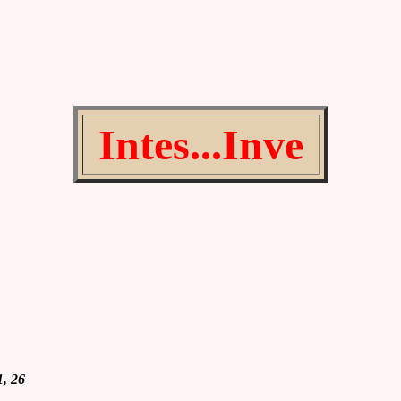
Intes...Inve
1, 26