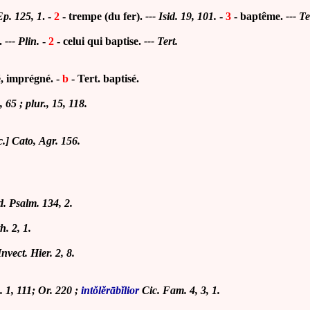
Ep. 125, 1
.
-
2
- trempe (du fer).
---
Isid. 19, 101.
-
3
- baptême.
---
Te
.
--- Plin.
-
2
- celui qui baptise.
--- Tert.
é, imprégné. -
b
- Tert. baptisé.
, 65 ; plur., 15, 118.
cc.] Cato, Agr. 156.
. Psalm. 134, 2.
h. 2, 1.
nvect. Hier. 2, 8.
. 1, 111; Or. 220 ;
int
ŏlĕ
rābĭ
lior
Cic. Fam. 4, 3, 1.