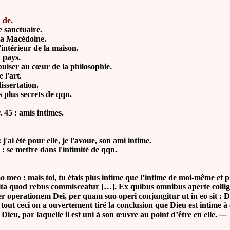
d de.
e sanctuaire.
 la Macédoine.
'intérieur de la maison.
u pays.
 puiser au cœur de la philosophie.
 l'art.
issertation.
es plus secrets de qqn.
r. 45 : amis intimes.
ai été pour elle, je l'avoue, son ami intime.
se mettre dans l'intimité de qqn.
o : mais toi, tu étais plus intime que l’intime de moi-même et p
 quod rebus commisceatur […]. Ex quibus omnibus aperte colligitu
er operationem Dei, per quam suo operi conjungitur ut in eo sit : D
out ceci on a ouvertement tiré la conclusion que Dieu est intime à 
ieu, par laquelle il est uni à son œuvre au point d’être en elle.
---