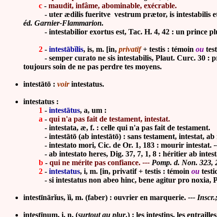
c
-
maudit, infâme, abominable, exécrable.
- uter ædilis fueritve vestrum prætor, is intestabilis et sac
éd. Garnier-Flammarion.
- intestabilior exortus est, Tac. H. 4, 42 : un prince plu
2
-
intestābĭlis
, is, m. [in,
privatif
+ testis : témoin
ou
test
- semper curato ne sis intestabilis, Plaut. Curc. 30 : pr
toujours soin de ne pas perdre tes moyens.
intest
ā
t
ō
:
voir
intestatus.
intestatus :
1
-
intestātus
, a, um :
a
-
qui n'a pas fait de testament, intestat.
- intestata, æ, f. : celle qui n'a pas fait de testament.
- intest
ā
t
ō
(ab intest
ā
t
ō
) : sans testament, intestat, ab 
- intestato mori, Cic. de Or. 1, 183 : mourir intestat.
-
- ab intestato heres, Dig. 37, 7, 1, 8 : héritier ab intest
b
-
qui ne mérite pas confiance.
---
Pomp. d. Non. 323, 
2
-
intestatus
, i, m. [in, privatif + testis : témoin
ou
testi
- si intestatus non abeo hinc, bene agitur pro noxia, Plau
intestīnārĭus,
ĭ
i, m. (faber) : ouvrier en marquerie.
---
Inscr.
intestīnum, i, n. (
surtout au plur
.) : les intestins, les entrailles