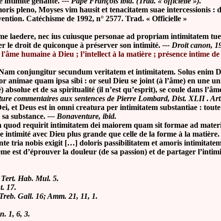
 intimité gênante.
--- Pape François ibid. (Trad. « officielle »).
ris pleno, Moyses vim hausit et tenacitatem suae intercessionis : dans
vention. Catéchisme de 1992, n° 2577. Trad. « Officielle »
me laedere, nec ius cuiusque personae ad propriam intimitatem tuen
er le droit de quiconque à préserver son intimité.
--- Droit canon, 1
 l'âme humaine à Dieu ; l’intellect à la matière ; présence intime d
. Nam conjungitur secundum veritatem et intimitatem. Solus enim D
 animae quam ipsa sibi : or seul Dieu se joint (à l’âme) en une unio
é) absolue et de sa spiritualité (il n’est qu’esprit), se coule dans l’â
re commentaires aux sentences de Pierre Lombard, Dist. XLII . Art. 
Dei, et Deus est in omni creatura per intimitatem substantiae : toute
s sa substance.
--- Bonaventure, ibid.
e ita quod requirit intimitatem dei maiorem quam sit formae ad mate
ne intimité avec Dieu plus grande que celle de la forme à la matière.
e tria nobis exigit […] doloris passibilitatem et amoris intimitate
ième est d’éprouver la douleur (de sa passion) et de partager l’inti
;
Tert. Hab. Mul. 5.
t. 17.
 Treb. Gall. 16; Amm. 21, 11, 1.
en.
1, 6, 3.