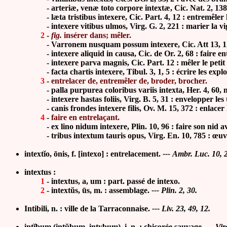
-
arteriæ, venæ toto corpore intextæ, Cic. Nat. 2, 138 
- læta tristibus intexere, Cic. Part. 4, 12 : entremêler le t
- intexere vitibus ulmos, Virg. G. 2, 221 : marier la vi
2
-
fig.
insérer dans; mêler.
-
Varronem nusquam possum intexere, Cic. Att 13, 12
-
intexere aliquid in causa, Cic. de Or. 2, 68 : faire e
-
intexere parva magnis, Cic. Part. 12 : mêler le peti
- facta chartis intexere, Tibul. 3, 1, 5 : écrire les exploi
3
-
entrelacer de, entremêler de, broder, brocher.
-
palla purpurea coloribus variis intexta, Her. 4, 60
-
intexere hastas foliis, Virg.
B. 5, 31 : envelopper les 
-
canis frondes intexere filis, Ov. M. 15, 372 : enlacer l
4
-
faire en entrelaçant.
-
ex lino nidum intexere, Plin. 10, 96 : faire son nid a
-
tribus intextum tauris opus, Virg. En. 10, 785 : œuv
intextĭo, ōnis, f. [intexo] : entrelacement.
--- Ambr. Luc. 10, 
intextus :
1
- intextus, a, um : part. passé de intexo.
2
- intextŭs, ūs, m. : assemblage.
--- Plin. 2, 30.
Intibili, n. :
ville de la Tarraconnaise.
--- Liv. 23, 49, 12.
intĭbum (intŭbum, intybum), i,
n. : chicorée sauvage.
--- Vir