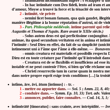
-
Intimitatem incommodam fugere : s’échapper d’une
-
In hac intimitate cum Deo fideli, lento ad iram et amo
d’amour, Moyse a trouvé la force et la ténacité de son inter
2
-
i
ntimité, vie privée
-
nemini licet bonam famam, qua quis gaudet, illegiti
manière illégitime à la bonne réputation d’autrui, ni de viol
3
-
Part. Philosophie médiévale
.
intime parenté qui relie
Augustin et Thomas d’Aquin. Rare avant le XIIIe siècle.)
-
Solus autem deus est qui perfictissime conjungitur
animae, ita quod secundum veritatem est in anima et intimior
l’intimité : Seul Dieu en effet, du fait de sa simplicité (unicit
intimement uni à l’âme que l’âme à elle-même.
--- Bonaventu
-
omnis creatura est materialis et possibilis respectu 
Dieu est en toute créature par l’intimité qu’il introduit dan
-
Creatura est de se fluxibilis et insufficiens ad ess
instable et ne peut contenir l’être, si bien qu’elle réclame u
-
Christi resurrectio tam in carne quam in nostra ment
dans notre propre esprit exige trois conditions […] la trois
intĭmo, āre, āvi, ātum [intimus] : - tr. -
1
-
mettre
ou
apporter dans
.
---
Sol. 5 ; Amm. 22, 8, 40
2
-
conduire dans
.
---
Symm. Ep. 10, 33; Tert. adv. Valen
3
-
annoncer, publier, faire connaître
.
---
Cod. 14, 3, 1;
intĭmōrātē [timoratus] : sans
crainte, avec intrépidité
.
---
Ir