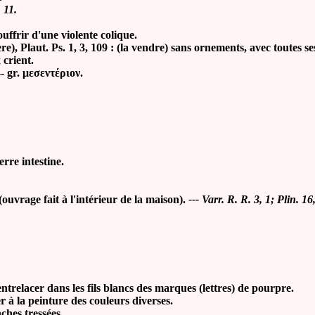
 11.
ffrir d'une violente colique.
laut. Ps. 1, 3, 109 : (la vendre) sans ornements, avec toutes ses 
crient.
- gr.
μεσεντέριον.
erre intestine.
rage fait à l'intérieur de la maison).
--- Varr. R. R. 3, 1; Plin. 16
 entrelacer dans les fils blancs des marques (lettres) de pourpre.
er à la peinture des couleurs diverses.
nches tressées.