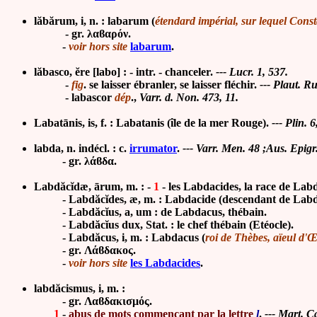
lăbărum, i, n. : labarum (
étendard impérial, sur lequel Cons
- gr. λαϐαρόν.
-
voir hors site
labarum
.
lăbasco, ĕre [labo] : - intr. - chanceler.
--- Lucr. 1, 537.
-
fig
. se laisser ébranler, se laisser fléchir.
--- Plaut. Ru
-
labascor
dép
.,
Varr. d. Non. 473, 11.
Labatānis, is, f. : Labatanis (île de la mer Rouge).
--- Plin. 6
labda, n. indécl. : c.
irrumator
.
--- Varr. Men. 48 ;Aus. Epigr
- gr. λάϐδα.
Labdăcĭdæ, ārum, m. : -
1
- les Labdacides, la race de Lab
- Labdăcĭdes, æ, m. : Labdacide (descendant de Labd
- Labdăcĭus, a, um : de Labdacus, thébain.
- Labdăcĭus dux, Stat. : le chef thébain (Etéocle).
- Labdăcus, i, m. : Labdacus (
roi de Thèbes, aïeul d'
- gr. Λάϐδακος.
-
voir hors site
les Labdacides
.
labdăcismus, i, m. :
- gr. Λαϐδακισμός.
1
-
abus de mots commençant par la lettre
l
.
---
Mart. Ca