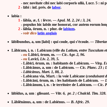
- nec novitate cibi nec labi corporis ullā, Lucr. 5 : ni p
2
- lābi : inf. prés. de
labor
.
labia :
1
- lăbĭa, æ, f. : lèvre.
--- Apul. M. 2, 24 ; 3, 24.
- populus hic labiis me honorat, cor autem eorum longe es
2
- lăbĭa, ōrum, n. : plur. de
labium
.
-
voir dico
latin anglais
lābĭbundus, a, um
[labi] : qui coule, qui s’écoule.
--- Tiberia
Lăbīcum, i, n. : Labicum (
ville du Latium, entre Tusculum e
-
ou
Lăbīcī, ōrum, m.
---- Cic. Agr. 2, 96.
-
ou
Lavicī,
Liv. 2, 39, 5.
-
Lăbīcī, ōrum, m. : habitants de Labicum.
--- Virg. E
-
Lăbīcānus, a, um : de Labicum.
--- Cic. Planc. 23 ; L
-
Lābīcānus, Mart. 1, 88, 2.
- Labicana via, Mart. : la voie Labicane (
conduisant d
- Lăbīcāni, ōrum, m. : les habitants de Labicum.
--- L
- Lăbīcānum, i, n. : le territoire de Labicum.
--- Cic. 
lābĭdus, a, um
:
glissant.
--- Vitr. 6, pr. 2 ; Chalcid. Tim. 328.
Lăbĭēnānus, a, um : de Labiénus.
--- B. Afric. 29.