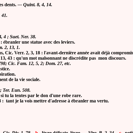
s dents.
--- Quint. 8, 4, 14.
, 41.
4, 4 ; Suet. Ner. 38.
 : ébranler une statue avec des leviers.
. 2, 13, 1.
 Cic. Verr. 2, 3, 18 : l'avant-dernière année avait déjà
compromis l
1, 13, 43 : qu'un mot malsonnant ne discrédite pas mon discours.
 798; Cic. Fam. 12, 5, 2; Dom. 27, etc.
stice.
iration.
t de la vie sociale.
 ; Ter. Eun. 508.
i tu la tentes par le don d'une robe rare.
8 : tant je la vois mettre d'adresse à ébranler ma vertu.
-- Cic. Div. 1, 78.
-
b
-
lèvre délicate, lèvre.
--- Virg. B. 2, 34
. -
c
- peti