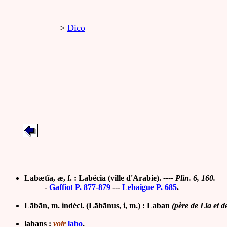
===>
Dico
Labætĭa, æ, f. : Labécia (ville d'Arabie).
---- Plin. 6, 160.
-
Gaffiot P. 877-879
---
Lebaigue P. 685
.
Lābān, m. indécl. (Lābānus, i, m.) : Laban
(père de Lia et 
labans :
voir
labo
.