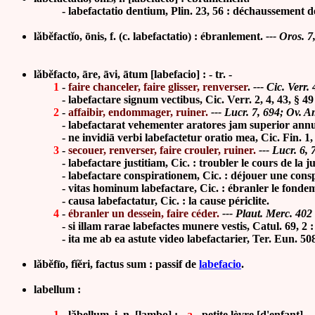
- labefactatio dentium, Plin. 23, 56 : déchaussement de
lăbĕfactĭo, ōnis, f. (c. labefactatio) : ébranlement.
--- Oros. 7
lăbĕfacto, āre, āvi, ātum
[labefacio] : - tr. -
1
-
faire chanceler, faire glisser, renverser
.
--- Cic. Verr. 
-
labefactare signum vectibus, Cic. Verr. 2, 4, 43, § 49
2
-
affaibir, endommager, ruiner.
--- Lucr. 7, 694; Ov. Am
-
labefactarat vehementer aratores jam superior annus,
-
ne invidiā verbi labefactetur oratio mea, Cic. Fin. 
3
-
secouer, renverser, faire crouler, ruiner.
--- Lucr. 6,
- labefactare justitiam, Cic. : troubler le cours de la ju
- labefactare conspirationem, Cic. : déjouer une consp
- vitas hominum labefactare, Cic. : ébranler le fondemen
- causa labefactatur, Cic. : la cause périclite.
4
-
ébranler un dessein, faire céder.
--- Plaut. Merc. 402
- si illam rarae labefactes munere vestis, Catul. 69, 2 : s
-
ita me ab ea astute video labefactarier, Ter. Eun. 50
lăbĕfīo, fĭĕri, factus sum : passif de
labefacio
.
labellum :
1
- lăbellum, i, n. [lambo] : -
a
-
petite lèvre [d'enfant].
-