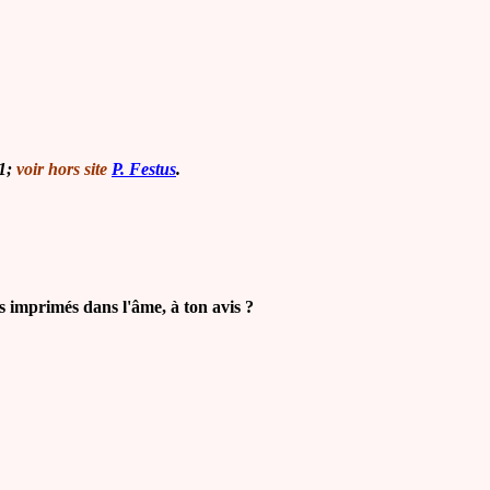
21;
voir hors site
P. Festus
.
s imprimés dans l'âme, à ton avis ?