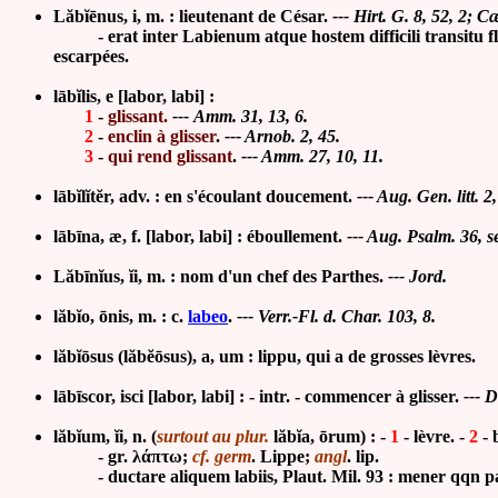
Lăbĭēnus, i, m. : lieutenant de César.
--- Hirt. G. 8, 52, 2; C
-
erat inter Labienum atque hostem difficili transitu fl
escarpées.
lābĭlis, e [labor, labi] :
1
-
glissant.
--- Amm. 31, 13, 6.
2
-
enclin à glisser
.
--- Arnob. 2, 45.
3
-
qui rend glissant
.
--- Amm. 27, 10, 11.
lābĭlĭtĕr, adv. :
en s'écoulant doucement.
--- Aug. Gen. litt. 2,
lābīna, æ, f.
[labor, labi] : éboullement.
--- Aug. Psalm. 36, se
Lăbīnĭus, ĭi, m. : nom d'un chef des Parthes.
--- Jord.
lăbĭo, ōnis, m. : c.
labeo
.
--- Verr.-Fl. d. Char. 103, 8.
lăbĭōsus (lăbĕōsus), a, um : lippu, qui a de grosses lèvres.
lābīscor, isci [labor, labi] : - intr. - commencer à glisser.
--- D
lăbĭum, ĭi, n. (
surtout au plur.
lăbĭa, ōrum) : -
1
- lèvre. -
2
- 
-
gr. λάπτω;
cf. germ
. Lippe;
angl
. lip.
-
ductare aliquem labiis, Plaut. Mil. 93 : mener qqn p