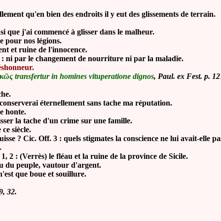
lement qu'en bien des endroits il y eut des glissements de terrain.
i que j'ai commencé à glisser dans le malheur.
 pour nos légions.
t et ruine de l'innocence.
: ni par le changement de nourriture ni par la maladie.
déshonneur.
ικῶς transfertur in homines vituperatione dignos
, Paul. ex Fest. p. 1
che.
nserverai éternellement sans tache ma réputation.
e honte.
sser la tache d'un crime sur une famille.
e siècle.
? Cic. Off. 3 : quels stigmates la conscience ne lui avait-elle pa
.
2 : (Verrès) le fléau et la ruine de la province de Sicile.
u du peuple, vautour d'argent.
st que boue et souillure.
9, 32.