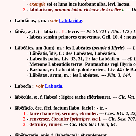
-
exemple
sol et luna luce lucebant alba, levi, lactea.
2
-
labdacisme,
prononciation vicieuse de la lettre
l
.
--- Di
Labdăcus, i, m. :
voir
Labdacidæ
.
lăbĕa, æ, f. (= labia) : -
1
- lèvre.
--- Pl. St. 721 ; Titin. 172 ; L
- labeas sensim primores emovemus, Gell. 10, 4 : nous a
Lăbĕātes, um (ĭum), m. : les Labéates (
peuple d'Illyrie
).
--- L
- Lăbĕātis, ĭdis, f. : des Labéates, Labéatien.
-
Labeatis palus, Liv. 33, 31, 2 : lac Labéatien.
--- cf. 
- Meteone Labeatidis terræ Pantauchus regi Illyrio occurri
- Barbana, ex Labeatide palude oriens, Liv. 44 : le Barb
- Lăbĕātæ, ārum, m. : les Labéates.
--- Plin. 3, 144.
Labecĭa :
voir
Labætia
.
lābēcŭla, æ, f. [labes] : légère tache (flétrissure)
. --- Cic. Vat.
lăbĕfăcĭo, ĕre, fēci, factum
[labo, facio] : - tr. -
1
-
faire chanceler, secouer, ébranler.
--- Cæs. BG. 2, 22
2
-
renverser, ébranler [
principes, etc.
]
.
--- Cic. Sest. 707
3
-
détruire, ruiner
.
--- Cic. Har. 60 ; Liv. 3, 64.
lăbĕfactātĭo, ōnis, f. [labefacto] :
ébranlement.