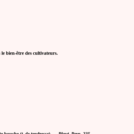
e bien-être des cultivateurs.
te bouche (
t. de tendresse
).
--- Plaut. Pœn. 235.