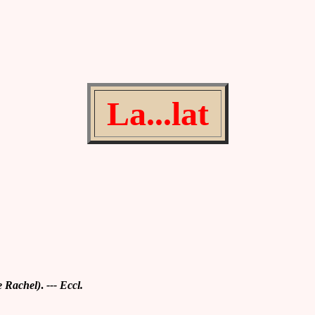
La...lat
de Rachel)
.
--- Eccl.