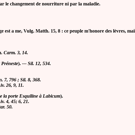
ar le changement de nourriture ni par la maladie.
t a me, Vulg. Matth. 15, 8 : ce peuple m'honore des lèvres, mais 
n. Carm. 3, 14.
t Préneste
).
--- Sil. 12, 534.
n. 7, 796 ; Sil. 8, 368.
iv. 26, 9, 11.
e la porte Esquiline à Labicum
).
iv. 4, 45; 6, 21.
Par. 50.