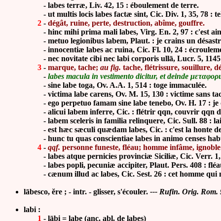
- labes terræ, Liv. 42, 15 : éboulement de terre.
- ut multis locis labes factæ sint, Cic. Div. 1, 35, 78 : tel
2
-
dégât, ruine, perte, destruction, abîme, gouffre.
- hinc mihi prima mali labes, Virg. En. 2, 97 : c'est ains
- metuo legionibus labem, Plaut. : je crains un désastre
- innocentiæ labes ac ruina, Cic. Fl. 10, 24 : écroulemen
- nec novitate cibi nec labi corporis ullā, Lucr. 5, 1145 
3
-
marque, tache;
au fig.
tache, flétrissure, souillure, 
-
labes macula in vestimento dicitur, et deinde μεταφορ
- sine labe toga, Ov. A.A. 1, 514 : toge immaculée.
- victima labe carens, Ov. M. 15, 130 : victime sans ta
- ego perpetuo famam sine labe tenebo, Ov. H. 17 : je co
- alicui labem inferre, Cic. : flétrir qqn, couvrir qqn d
- labem sceleris in familia relinquere, Cic. Sull. 88 : lai
- est hæc sæculi quædam labes, Cic. : c'est la honte de c
- hunc tu quas conscientiae labes in animo censes habuisse 
4
-
qqf.
personne funeste, fléau; homme infâme, ignoble
- labes atque pernicies provinciæ Siciliæ, Cic. Verr. 1, 1, 
- labes popli, pecuniæ accipiter, Plaut. Pers. 408 : fléa
- cænum illud ac labes, Cic. Sest. 26 : cet homme qui n'e
lābesco, ĕre ; - intr. - glisser, s'écouler.
--- Rufin. Orig. Rom. 
labi :
1
- lābi = labe (anc. abl. de labes)