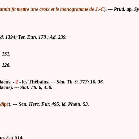
tantin fit mettre une croix et le monogramme de J.-C
).
--- Prud. ap. Sy
d. 1394; Ter. Eun. 178 ; Ad. 239.
, 151.
. 126.
dacus. -
2
- les Thébains.
--- Stat. Th. 9, 777; 10, 36.
acus).
--- Stat. Th. 6, 450.
Œdipe
).
--- Sen. Herc. Fur. 495; id. Phœn. 53.
p. 5, § 514.