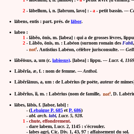
2
- lābellum, i, n. [labrum, lavo] : -
a
-
petit bassin.
--- C
lābens, entis : part. prés. de
lābor
.
labeo :
1
- lăbĕo, ōnis, m.
[labea] : qui a de grosses lèvres, lippu
2
- Lăbĕo, ōnis, m. : Labéon (surnom
romain des
Fabii
t
-
not
. Antistius Labéon, célèbre jurisconsulte.
--- Gell
lăbĕōsus, a, um (c.
labiosus)
.
[labea] : lippu.
--- Lucr. 4, 1169
Lăbĕrĭa, æ, f. : nom de femme.
--- Anthol.
Lăbĕrĭānus, a, um : de Labérius (le poète, auteur de mimes
t
Lăbĕrĭus, ĭi, m. : Labéri
us (nom de famille,
not
.
D. Labériu
lābes, lābis, f. [labor, labi] :
-
(
Lebaigue P. 685
et
P. 686
)
-
abl. arch.
labi
, Lucr. 5, 928.
1
-
chute, effondrement.
- dare labem, Lucr. 2, 1145 : s'écrouler.
- labes agri, Cic. Div. 1, 43, 97 : affaissement du sol.